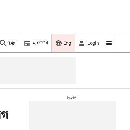
খুঁজুন
ই-পেপার
Login
Eng
াগ