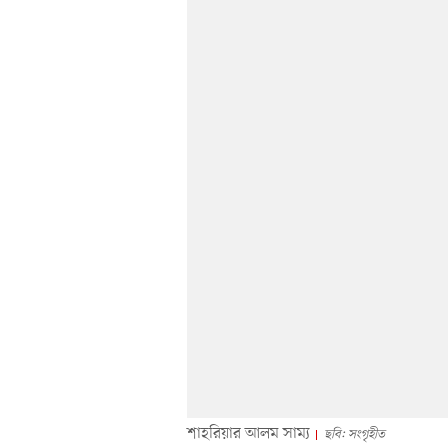
শাহরিয়ার আলম সাম্য
ছবি: সংগৃহীত