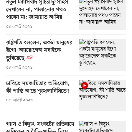
নতুন ফ্যাসিবাদ সৃষ্টির দুঃসাহস
দেখাবেন না, পালানোর পথও
পাবেন না: জামায়াত আমির
০৪ আগস্ট ২০২৬
রাষ্ট্রপতি বললেন, একটা মানুষের
ইগো–অ্যারোগেন্স সবাইকে
ডুবিয়েছে
০৪ আগস্ট ২০২৬
ঢাবিতে সমকামিতার অভিযোগ,
কী শাস্তি আছে শৃঙ্খলাবিধিতে?
০৩ আগস্ট ২০২৬
গ্যাস ও বিদ্যুৎ–সংকটের প্রতিবাদে