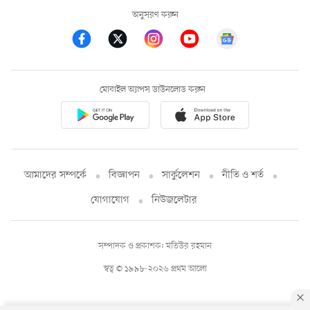
অনুসরণ করুন
মোবাইল অ্যাপস ডাউনলোড করুন
আমাদের সম্পর্কে
বিজ্ঞাপন
সার্কুলেশন
নীতি ও শর্ত
যোগাযোগ
নিউজলেটার
সম্পাদক ও প্রকাশক: মতিউর রহমান
স্বত্ব © ১৯৯৮-২০২৬ প্রথম আলো