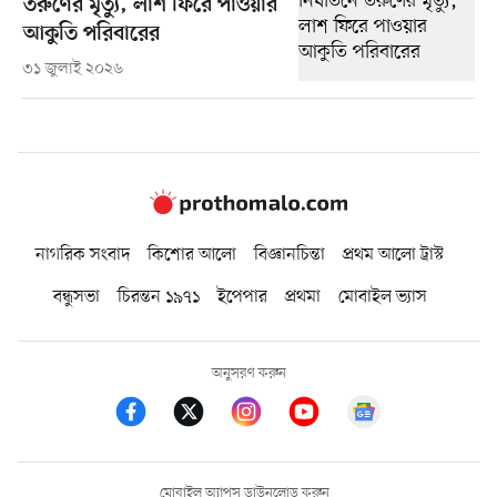
তরুণের মৃত্যু, লাশ ফিরে পাওয়ার
আকুতি পরিবারের
৩১ জুলাই ২০২৬
নাগরিক সংবাদ
কিশোর আলো
বিজ্ঞানচিন্তা
প্রথম আলো ট্রাস্ট
বন্ধুসভা
চিরন্তন ১৯৭১
ইপেপার
প্রথমা
মোবাইল ভ্যাস
অনুসরণ করুন
মোবাইল অ্যাপস ডাউনলোড করুন