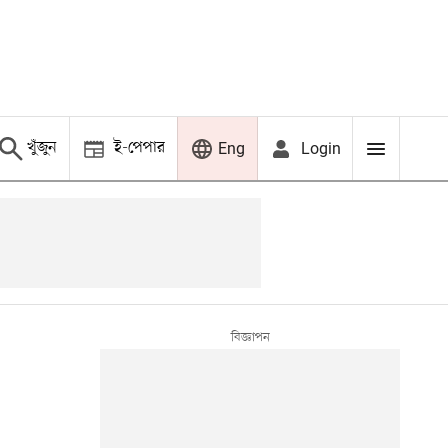
খুঁজুন
ই-পেপার
Login
Eng