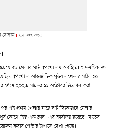
ছে দোকান
ছবি: প্রথম আলো
লা
বচেয়ে বড় খেলার মাঠ ধূপখোলায় অবস্থিত। ৭ দশমিক ৪৭
ছিল ধূপখোলা আন্তর্জাতিক ফুটবল খেলার মাঠ। ২৫
কার শেষে ২০২৩ সালের ১১ অক্টোবর উদ্বোধন করা
র এই প্রথম খেলার মাঠে বাণিজ্যিকভাবে মেলার
ব কোণে ‘ইস্ট এন্ড ক্লাব’–এর কার্যালয় রয়েছে। মাঠের
য়োজন করার পোস্টার টাঙাতে দেখা গেছে।