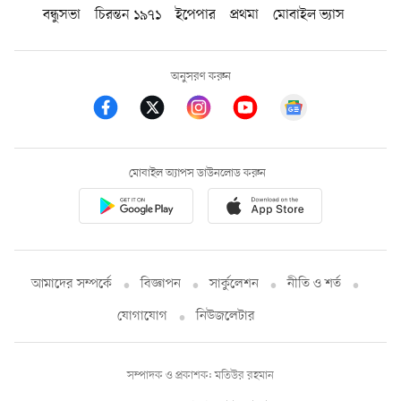
বন্ধুসভা
চিরন্তন ১৯৭১
ইপেপার
প্রথমা
মোবাইল ভ্যাস
অনুসরণ করুন
মোবাইল অ্যাপস ডাউনলোড করুন
আমাদের সম্পর্কে
বিজ্ঞাপন
সার্কুলেশন
নীতি ও শর্ত
যোগাযোগ
নিউজলেটার
সম্পাদক ও প্রকাশক: মতিউর রহমান