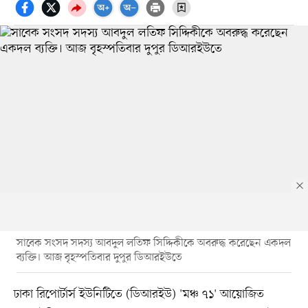
সাবেক সংসদ সদস্য আবদুল লতিফ সিদ্দিকীকে অবরুদ্ধ করেছেন একদল
ব্যক্তি। আজ বৃহস্পতিবার দুপুর ডিআরইউতে
ঢাকা রিপোর্টার্স ইউনিটিতে (ডিআরইউ) 'মঞ্চ ৭১' আয়োজিত