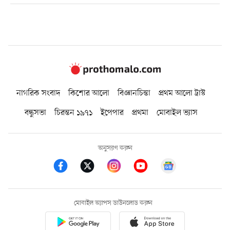
নাগরিক সংবাদ
কিশোর আলো
বিজ্ঞানচিন্তা
প্রথম আলো ট্রাস্ট
বন্ধুসভা
চিরন্তন ১৯৭১
ইপেপার
প্রথমা
মোবাইল ভ্যাস
অনুসরণ করুন
মোবাইল অ্যাপস ডাউনলোড করুন