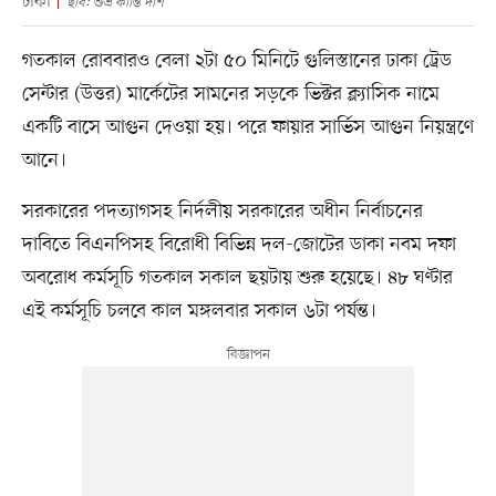
ঢাকা
ছবি: শুভ্র কান্তি দাশ
গতকাল রোববারও বেলা ২টা ৫০ মিনিটে গুলিস্তানের ঢাকা ট্রেড
সেন্টার (উত্তর) মার্কেটের সামনের সড়কে ভিক্টর ক্ল্যাসিক নামে
একটি বাসে আগুন দেওয়া হয়। পরে ফায়ার সার্ভিস আগুন নিয়ন্ত্রণে
আনে।
সরকারের পদত্যাগসহ নির্দলীয় সরকারের অধীন নির্বাচনের
দাবিতে বিএনপিসহ বিরোধী বিভিন্ন দল-জোটের ডাকা নবম দফা
অবরোধ কর্মসূচি গতকাল সকাল ছয়টায় শুরু হয়েছে। ৪৮ ঘণ্টার
এই কর্মসূচি চলবে কাল মঙ্গলবার সকাল ৬টা পর্যন্ত।