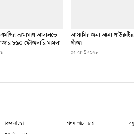
িএমপির ভ্রাম্যমাণ আদালতে
আসামির জন্য আনা পাউরুটি
 ৫ হাজার ৮৯০ ফৌজদারি মামলা
গাঁজা
২৬
০২ আগস্ট ২০২৬
বিজ্ঞানচিন্তা
প্রথম আলো ট্রাস্ট
বন্