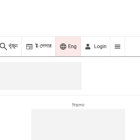
খুঁজুন
ই-পেপার
Login
Eng