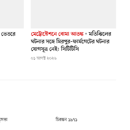
র ভেতরে
মেট্রোস্টেশনে বোমা আতঙ্ক
মতিঝিলের
ঘটনার সঙ্গে মিরপুর–ফার্মগেটের ঘটনার
যোগসূত্র নেই: সিটিটিসি
০১ আগস্ট ২০২৬
ধুসভা
চিরন্তন ১৯৭১