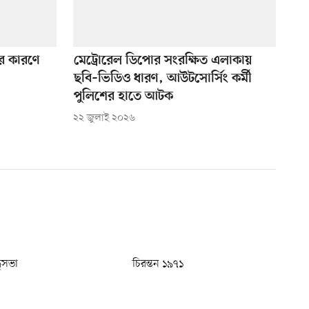
ির কারণে
মেট্রোরেল ডিপোর সংরক্ষিত এলাকায়
ছবি–ভিডিও ধারণ, আউটসোর্সিং কর্মী
পুলিশের হাতে আটক
২২ জুলাই ২০২৬
ধুসভা
চিরন্তন ১৯৭১