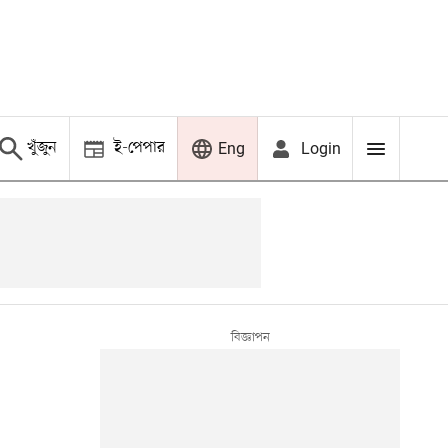
খুঁজুন
ই-পেপার
Login
Eng