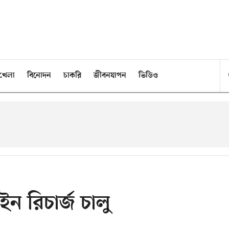
খেলা
বিনোদন
চাকরি
জীবনযাপন
ভিডিও
ন রিচার্জ চালু