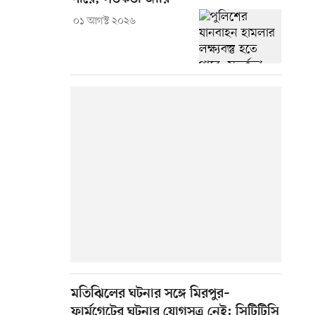
০১ আগস্ট ২০২৬
মতিঝিলের ঘটনার সঙ্গে মিরপুর–
ফার্মগেটের ঘটনার যোগসূত্র নেই: সিটিটিসি