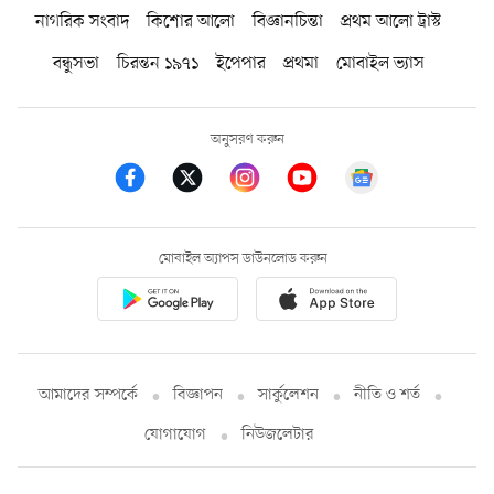
নাগরিক সংবাদ
কিশোর আলো
বিজ্ঞানচিন্তা
প্রথম আলো ট্রাস্ট
বন্ধুসভা
চিরন্তন ১৯৭১
ইপেপার
প্রথমা
মোবাইল ভ্যাস
অনুসরণ করুন
মোবাইল অ্যাপস ডাউনলোড করুন
আমাদের সম্পর্কে
বিজ্ঞাপন
সার্কুলেশন
নীতি ও শর্ত
যোগাযোগ
নিউজলেটার