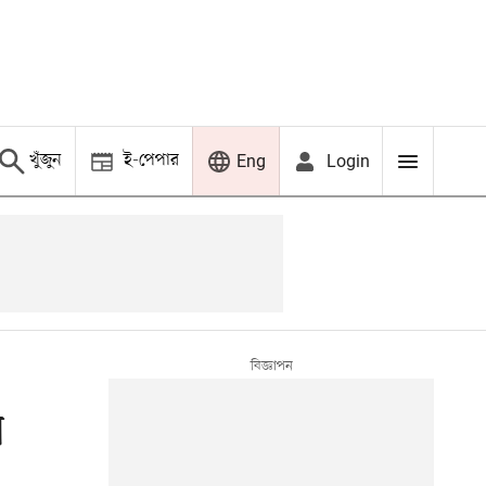
খুঁজুন
ই-পেপার
Login
Eng
ি