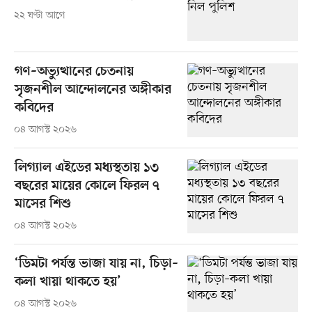
২২ ঘণ্টা আগে
গণ–অভ্যুত্থানের চেতনায়
সৃজনশীল আন্দোলনের অঙ্গীকার
কবিদের
০৪ আগস্ট ২০২৬
লিগ্যাল এইডের মধ্যস্থতায় ১৩
বছরের মায়ের কোলে ফিরল ৭
মাসের শিশু
০৪ আগস্ট ২০২৬
‘ডিমটা পর্যন্ত ভাজা যায় না, চিড়া–
কলা খায়া থাকতে হয়’
০৪ আগস্ট ২০২৬