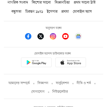
নাগরিক সংবাদ
কিশোর আলো
বিজ্ঞানচিন্তা
প্রথম আলো ট্রাস্ট
বন্ধুসভা
চিরন্তন ১৯৭১
ইপেপার
প্রথমা
মোবাইল ভ্যাস
অনুসরণ করুন
মোবাইল অ্যাপস ডাউনলোড করুন
আমাদের সম্পর্কে
বিজ্ঞাপন
সার্কুলেশন
নীতি ও শর্ত
যোগাযোগ
নিউজলেটার