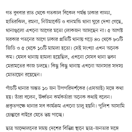
গত বুধবার রাত থেকে গতকাল বিকেল পর্যন্ত ঢাকার বাড্ডা,
হাতিরঝিল, রমনা, নিউমার্কেট ও ধানমন্ডি থানা ঘুরে দেখা গেছে,
থানাগুলো এখনো আগের মতো লোকজন আসছেন না। ৫ আগস্ট
সরকার পতনের আগে ঢাকার প্রতিটি থানায় গড়ে ৪০ থেকে ৮০টি
জিডি ও ৫ থেকে ১০টি মামলা হতো। সেই সংখ্যা এখন অনেক
কম। যেসব থানায় হামলা হয়েছিল, এখনো সেসব থানা ভবন
মেরামতের কাজ চলছে। কিছু কিছু থানায় এখনো আনসার সদস্য
মোতায়েন রয়েছেন।
পাঁচটি থানার অন্তত ১০ জন উপপরিদর্শকের (এসআই) সঙ্গে কথা
হয়। তাঁরা বলেন, ঊর্ধ্বতন কর্মকর্তারা অনেক কথাই বলেন।
প্রকৃতপক্ষে থানার সব কার্যক্রম এখনো চালু হয়নি। পুলিশ আসামি
গ্রেপ্তারে বাইরে যেতে ভয় পাচ্ছে।
ছাত্র আন্দোলনের সময় দেশের বিভিন্ন স্থানে ছাত্র–জনতার সঙ্গে