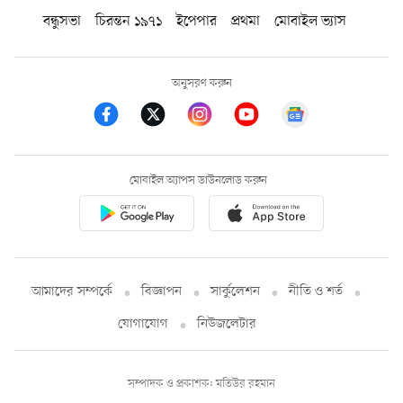
বন্ধুসভা
চিরন্তন ১৯৭১
ইপেপার
প্রথমা
মোবাইল ভ্যাস
অনুসরণ করুন
মোবাইল অ্যাপস ডাউনলোড করুন
আমাদের সম্পর্কে
বিজ্ঞাপন
সার্কুলেশন
নীতি ও শর্ত
যোগাযোগ
নিউজলেটার
সম্পাদক ও প্রকাশক: মতিউর রহমান