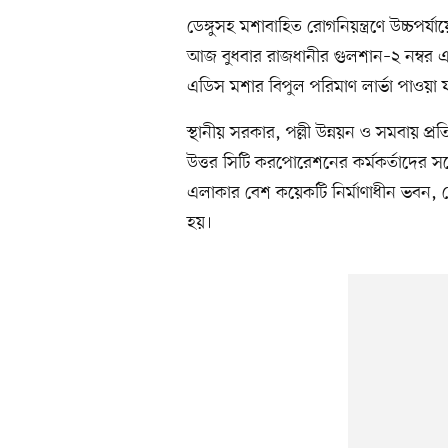
ডেঙ্গুসহ মশাবাহিত রোগনিয়ন্ত্রণে উচ্চপর্
আজ বুধবার রাজধানীর গুলশান–২ নম্বর এলা
এডিস মশার বিপুল পরিমাণ লার্ভা পাওয়া 
স্থানীয় সরকার, পল্লী উন্নয়ন ও সমবায় প্রত
উত্তর সিটি করপোরেশনের কর্মকর্তাদের 
এলাকার বেশ কয়েকটি নির্মাণাধীন ভবন, র
হয়।