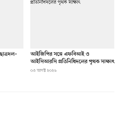
ছাত্রদল–
আইজিপির সঙ্গে এফবিআই ও
আইসিআরসি প্রতিনিধিদলের পৃথক সাক্ষাৎ
০৩ আগস্ট ২০২৬