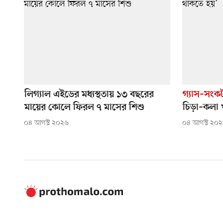
লিগ্যাল এইডের মধ্যস্থতায় ১৩ বছরের
গ্যাস–সংক
মায়ের কোলে ফিরল ৭ মাসের শিশু
চিড়া–কলা 
০৪ আগস্ট ২০২৬
০৪ আগস্ট ২০