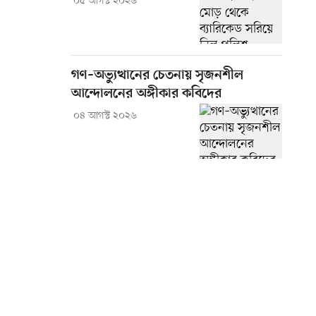
০৫ আগস্ট ২০২৬
গণ–অভ্যুত্থানের চেতনায় সৃজনশীল
আন্দোলনের অঙ্গীকার কবিদের
০৪ আগস্ট ২০২৬