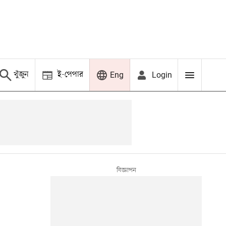
খুঁজুন
ই-পেপার
Login
Eng