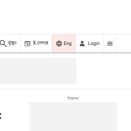
খুঁজুন
ই-পেপার
Login
Eng
: