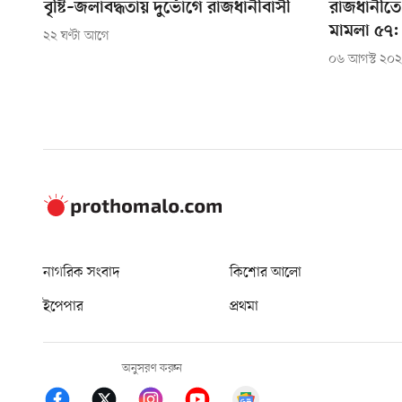
বৃষ্টি–জলাবদ্ধতায় দুর্ভোগে রাজধানীবাসী
রাজধানীতে 
মামলা ৫৭:
২২ ঘণ্টা আগে
০৬ আগস্ট ২০
নাগরিক সংবাদ
কিশোর আলো
ইপেপার
প্রথমা
অনুসরণ করুন