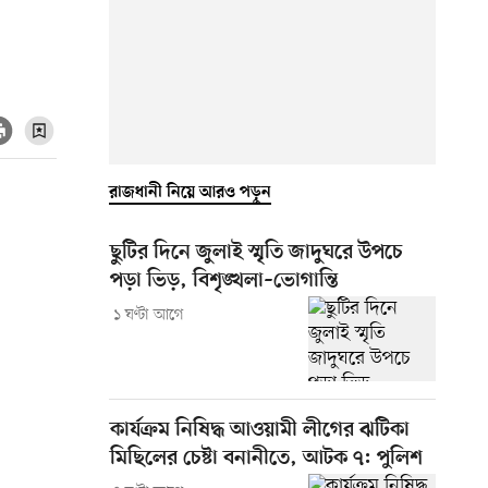
রাজধানী নিয়ে আরও পড়ুন
ছুটির দিনে জুলাই স্মৃতি জাদুঘরে উপচে
পড়া ভিড়, বিশৃঙ্খলা–ভোগান্তি
১ ঘণ্টা আগে
কার্যক্রম নিষিদ্ধ আওয়ামী লীগের ঝটিকা
মিছিলের চেষ্টা বনানীতে, আটক ৭: পুলিশ