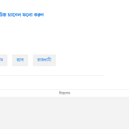
উজ চ্যানেল ফলো করুন
াদ
র‍্যাব
রাজধানী