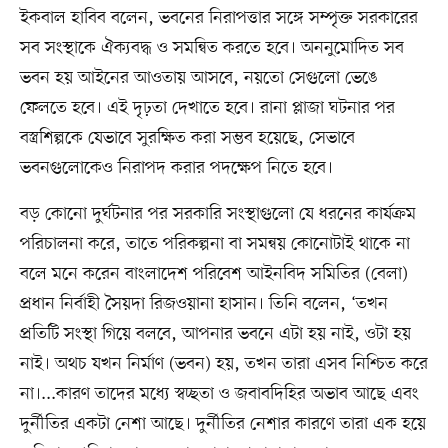
ইকবাল হাবিব বলেন, ভবনের নিরাপত্তার সঙ্গে সম্পৃক্ত সরকারের
সব সংস্থাকে ঐক্যবদ্ধ ও সমন্বিত করতে হবে। অননুমোদিত সব
ভবন হয় আইনের আওতায় আসবে, নয়তো সেগুলো ভেঙে
ফেলতে হবে। এই দৃঢ়তা দেখাতে হবে। রানা প্লাজা ঘটনার পর
বস্ত্রশিল্পকে যেভাবে সুরক্ষিত করা সম্ভব হয়েছে, সেভাবে
ভবনগুলোকেও নিরাপদ করার পদক্ষেপ নিতে হবে।
বড় কোনো দুর্ঘটনার পর সরকারি সংস্থাগুলো যে ধরনের কার্যক্রম
পরিচালনা করে, তাতে পরিকল্পনা বা সমন্বয় কোনোটাই থাকে না
বলে মনে করেন বাংলাদেশ পরিবেশ আইনবিদ সমিতির (বেলা)
প্রধান নির্বাহী সৈয়দা রিজওয়ানা হাসান। তিনি বলেন, ‘তখন
প্রতিটি সংস্থা গিয়ে বলবে, আপনার ভবনে এটা হয় নাই, ওটা হয়
নাই। অথচ যখন নির্মাণ (ভবন) হয়, তখন তারা এসব নিশ্চিত করে
না।...কারণ তাদের মধ্যে স্বচ্ছতা ও জবাবদিহির অভাব আছে এবং
দুর্নীতির একটা নেশা আছে। দুর্নীতির নেশার কারণে তারা এক হয়ে