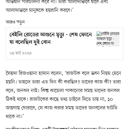
অভিযান পরিচালনা করে না। তারা আলাদাভাবে যাবে এবং
আলাদাভাবে মানুষকে হয়রানি করবে।’
আরও পড়ুন
বেইলি রোডের আগুনে মৃত্যু - শেষ ফোনে
যা বলেছিল দুই বোন
০৫ মার্চ ২০২৪
সৈয়দা রিজওয়ানা হাসান বলেন, ‘রাজউক বলে ভবন নিয়ম মেনে
হয়নি। তাহলে তারা এত দিন কী করছিল? তাদের কাজ কী? তারা
বলে, জনবল নাই। কিন্তু ঝামেলা পাকানোর সময় তাদের জনবল
ঠিকই থাকে। রাজউকের কাছে তথ্য চাইলে দিতে চায় না, ১০
জায়গায় ঘোরাবে, সে কাজ করার সময় তাদের জনবলের ঘাটতি
থাকে না।’