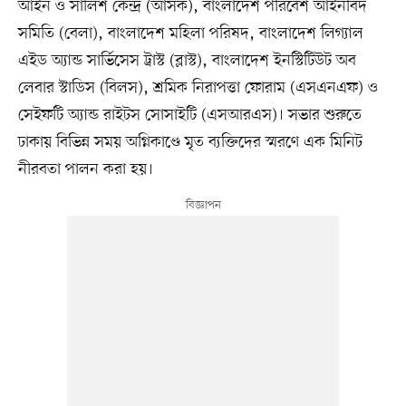
আইন ও সালিশ কেন্দ্র (আসক), বাংলাদেশ পরিবেশ আইনবিদ
সমিতি (বেলা), বাংলাদেশ মহিলা পরিষদ, বাংলাদেশ লিগ্যাল
এইড অ্যান্ড সার্ভিসেস ট্রাস্ট (ব্লাস্ট), বাংলাদেশ ইনস্টিটিউট অব
লেবার স্টাডিস (বিলস), শ্রমিক নিরাপত্তা ফোরাম (এসএনএফ) ও
সেইফটি অ্যান্ড রাইটস সোসাইটি (এসআরএস)। সভার শুরুতে
ঢাকায় বিভিন্ন সময় অগ্নিকাণ্ডে মৃত ব্যক্তিদের স্মরণে এক মিনিট
নীরবতা পালন করা হয়।