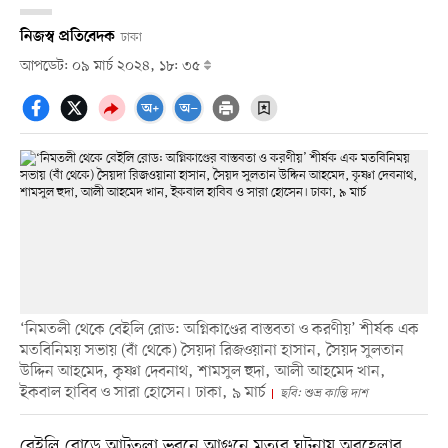
নিজস্ব প্রতিবেদক
ঢাকা
আপডেট: ০৯ মার্চ ২০২৪, ১৮: ৩৫
‘নিমতলী থেকে বেইলি রোড: অগ্নিকাণ্ডের বাস্তবতা ও করণীয়’ শীর্ষক এক
মতবিনিময় সভায় (বাঁ থেকে) সৈয়দা রিজওয়ানা হাসান, সৈয়দ সুলতান
উদ্দিন আহমেদ, কৃষ্ণা দেবনাথ, শামসুল হুদা, আলী আহমেদ খান,
ইকবাল হাবিব ও সারা হোসেন। ঢাকা, ৯ মার্চ
ছবি: শুভ্র কান্তি দাশ
বেইলি রোডে আটতলা ভবনে আগুনে মৃত্যুর ঘটনায় অবহেলার