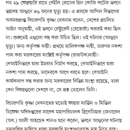
গত ২৯ ফেব্রুয়ারি রাতে বেইলি রোডের গ্রিন কোজি কটেজ ভবনে
ভয়াবহ আগুনে ৪৬ জনের মৃত্যু হয়। এ প্রসঙ্গে আপিল বিভাগের
অবসরপ্রাপ্ত বিচারপতি কৃষ্ণা দেবনাথ বলেন, দেশের প্রচলিত
আইন অনুযায়ী, ওই ভবনে রেস্টুরেন্ট (রেস্তোরাঁ) করারই কথা ছিল
না। শুরুতেই এগুলো বন্ধ করা উচিত ছিল। ওই ঘটনার (আগুনে
মৃত্যু) জন্য কর্তৃপক্ষ দায়ী। প্রথমে মালিকপক্ষ দায়ী, তারপর নকশা
পাস করা সরকারের সংশ্লিষ্ট কর্তৃপক্ষ (রাজউক)দায়ী।
বেআইনিভাবে যারা ইমরাত নির্মাণ করছে, বেআইনিভাবে যারা
নকশা পাস করছে, তাদেরকে আগে ধরতে হবে। বেআইনি
কার্যকলাপ বন্ধ করার জন্য সরকারের বিভিন্ন সংস্থা রয়েছে, তারা
কেন বিষয়গুলো দেখবে না, সে প্রশ্ন তোলেন তিনি।
বিচারপতি কৃষ্ণা দেবনাথের মতোই ফায়ার সার্ভিস ও সিভিল
ডিফেন্স অধিদপ্তরের সাবেক মহাপরিচালক ব্রিগেডিয়ার জেনারেল
(অব.) আলী আহমেদ খানও মনে করেন, ভবনে আগুনের ঘটনায়
তদারকির দায়িত্বে থাকা সরকারি সংস্থাগুলোকে দায় নিতে হবে।