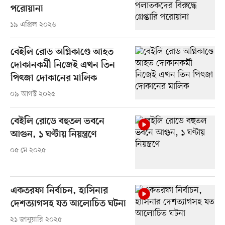
পরোয়ানা
১৯ এপ্রিল ২০২৬
বেইলি রোড অগ্নিকাণ্ডে আহত
দোকানকর্মী নিজেই ‍এখন তিন
পিৎজা দোকানের মালিক
০৯ আগস্ট ২০২৫
বেইলি রোডে বহুতল ভবনে
আগুন, ১ ঘণ্টায় নিয়ন্ত্রণে
০৫ মে ২০২৫
একতরফা নির্বাচন, হাসিনার
দেশত্যাগসহ যত আলোচিত ঘটনা
২১ জানুয়ারি ২০২৫