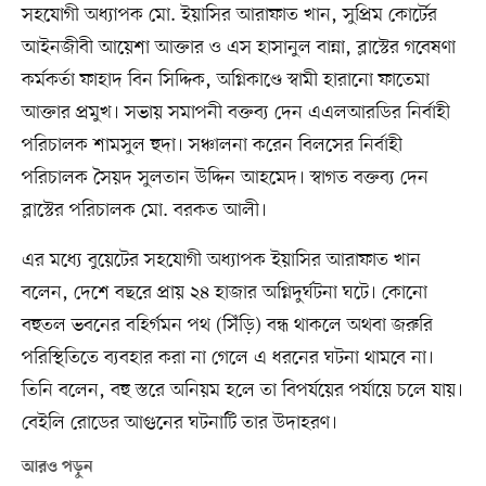
সহযোগী অধ্যাপক মো. ইয়াসির আরাফাত খান, সুপ্রিম কোর্টের
আইনজীবী আয়েশা আক্তার ও এস হাসানুল বান্না, ব্লাস্টের গবেষণা
কর্মকর্তা ফাহাদ বিন সিদ্দিক, অগ্নিকাণ্ডে স্বামী হারানো ফাতেমা
আক্তার প্রমুখ। সভায় সমাপনী বক্তব্য দেন এএলআরডির নির্বাহী
পরিচালক শামসুল হুদা। সঞ্চালনা করেন বিলসের নির্বাহী
পরিচালক সৈয়দ সুলতান উদ্দিন আহমেদ। স্বাগত বক্তব্য দেন
ব্লাস্টের পরিচালক মো. বরকত আলী।
এর মধ্যে বুয়েটের সহযোগী অধ্যাপক ইয়াসির আরাফাত খান
বলেন, দেশে বছরে প্রায় ২৪ হাজার অগ্নিদুর্ঘটনা ঘটে। কোনো
বহুতল ভবনের বহির্গমন পথ (সিঁড়ি) বন্ধ থাকলে অথবা জরুরি
পরিস্থিতিতে ব্যবহার করা না গেলে এ ধরনের ঘটনা থামবে না।
তিনি বলেন, বহু স্তরে অনিয়ম হলে তা বিপর্যয়ের পর্যায়ে চলে যায়।
বেইলি রোডের আগুনের ঘটনাটি তার উদাহরণ।
আরও পড়ুন