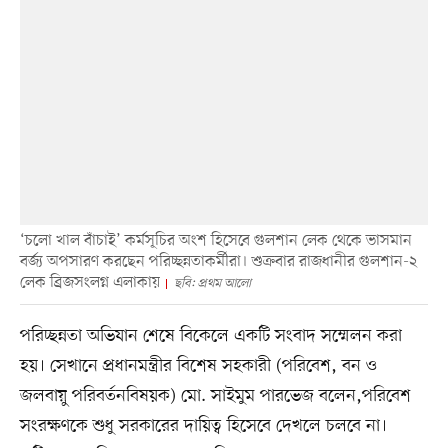
‘চলো খাল বাঁচাই’ কর্মসূচির অংশ হিসেবে গুলশান লেক থেকে ভাসমান
বর্জ্য অপসারণ করছেন পরিচ্ছন্নতাকর্মীরা। শুক্রবার রাজধানীর গুলশান-২
লেক ব্রিজসংলগ্ন এলাকায়
ছবি: প্রথম আলো
পরিচ্ছন্নতা অভিযান শেষে বিকেলে একটি সংবাদ সম্মেলন করা
হয়। সেখানে প্রধানমন্ত্রীর বিশেষ সহকারী (পরিবেশ, বন ও
জলবায়ু পরিবর্তনবিষয়ক) মো. সাইমুম পারভেজ বলেন,পরিবেশ
সংরক্ষণকে শুধু সরকারের দায়িত্ব হিসেবে দেখলে চলবে না।