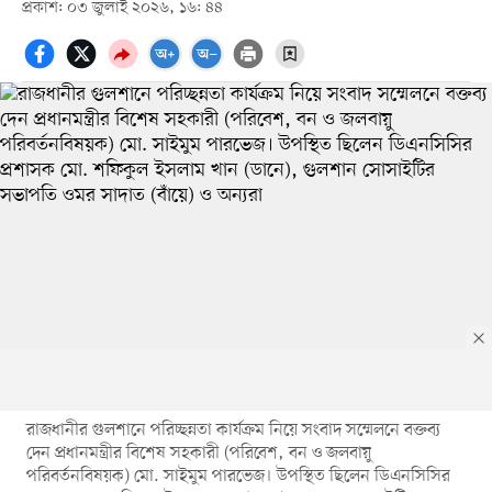
প্রকাশ: ০৩ জুলাই ২০২৬, ১৬: ৪৪
রাজধানীর গুলশানে পরিচ্ছন্নতা কার্যক্রম নিয়ে সংবাদ সম্মেলনে বক্তব্য
দেন প্রধানমন্ত্রীর বিশেষ সহকারী (পরিবেশ, বন ও জলবায়ু
পরিবর্তনবিষয়ক) মো. সাইমুম পারভেজ। উপস্থিত ছিলেন ডিএনসিসির