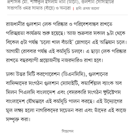
প্রশাসক মো. শফিকুল ইসলাম খান (ডানে), গুলশান সোসাইটির
সভাপতি ওমর সাদাত (বাঁয়ে) ও অন্যরা
ছবি: প্রথম আলো
রাজধানীর গুলশান লেক পরিষ্কার ও পরিবেশবান্ধব রাখতে
পরিচ্ছন্নতা কার্যক্রম শুরু হয়েছে। আজ শুক্রবার সকাল ৯টা থেকে
বিকেল ৫টা পর্যন্ত ‘চলো খাল বাঁচাই’ স্লোগানে এই অভিযান চলে।
আগামী রোববার পর্যন্ত এই কর্মসূচি চলবে। এ ছাড়া লেক পরিষ্কার
রাখতে বছরব্যাপী প্রয়োজনীয় নজরদারিও রাখা হবে।
ঢাকা উত্তর সিটি করপোরেশন (ডিএনসিসি), গুলশানের
বাসিন্দাদের সংগঠন গুলশান সোসাইটি, কমার্শিয়াল ব্যাংক অব
সিলন পিএলসি বাংলাদেশ এবং বেসরকারি সংগঠন ফুটস্টেপস
বাংলাদেশ যৌথভাবে এই কর্মসূচি পালন করছে। এই উদ্যোগের
মূল লক্ষ্য হলো নাগরিকদের সচেতন করা এবং তাঁদের এই কাজে
সম্পৃক্ত করা।