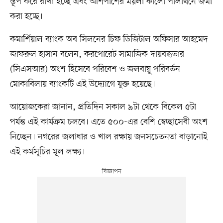
স্তূপ করে রাখা হচ্ছে এবং আশপাশের ময়লা কালো পলিথিনে জমা
করা হচ্ছে।
কমার্শিয়াল ব্যাংক অব সিলনের চিফ ডিজিটাল অফিসার আহমেদ
জাফরুল হাসান বলেন, করপোরেট সামাজিক দায়বদ্ধতার
(সিএসআর) অংশ হিসেবে পরিবেশ ও জলবায়ু পরিবর্তন
মোকাবিলায় ব্যাংকটি এই উদ্যোগে যুক্ত হয়েছে।
আয়োজকেরা জানান, প্রতিদিন সকাল ৯টা থেকে বিকেল ৫টা
পর্যন্ত এই কার্যক্রম চলবে। এতে ৫০০-এর বেশি স্বেচ্ছাসেবী অংশ
নিচ্ছেন। নগরের জলাধার ও খাল রক্ষায় জনসচেতনতা বাড়ানোই
এই কর্মসূচির মূল লক্ষ্য।