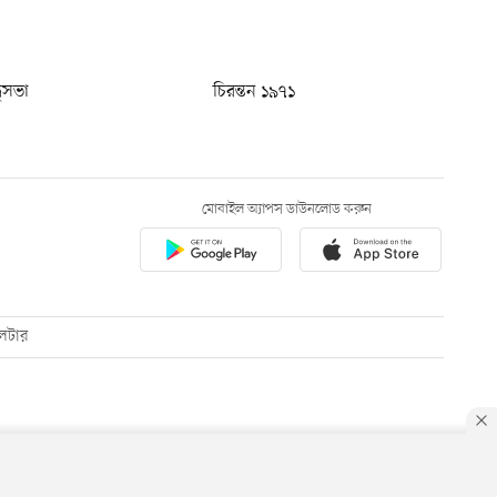
ধুসভা
চিরন্তন ১৯৭১
মোবাইল অ্যাপস ডাউনলোড করুন
েটার