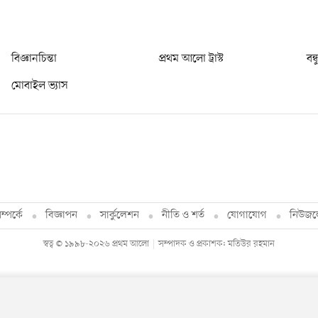
বিজ্ঞানচিন্তা
প্রথম আলো ট্রাস্ট
বন্
মোবাইল ভ্যাস
্পর্কে
বিজ্ঞাপন
সার্কুলেশন
নীতি ও শর্ত
যোগাযোগ
নিউজল
স্বত্ব © ১৯৯৮-২০২৬ প্রথম আলো
সম্পাদক ও প্রকাশক: মতিউর রহমান