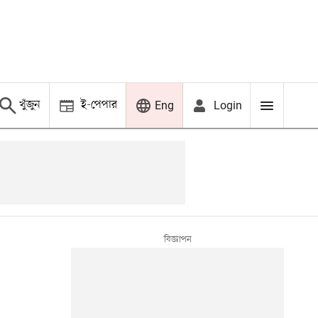
খুঁজুন
ই-পেপার
Login
Eng