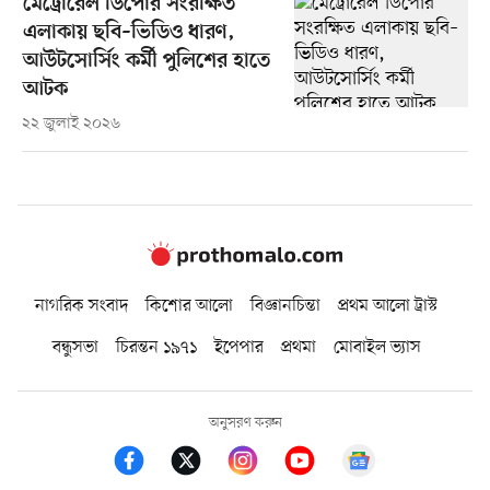
মেট্রোরেল ডিপোর সংরক্ষিত
এলাকায় ছবি–ভিডিও ধারণ,
আউটসোর্সিং কর্মী পুলিশের হাতে
আটক
২২ জুলাই ২০২৬
নাগরিক সংবাদ
কিশোর আলো
বিজ্ঞানচিন্তা
প্রথম আলো ট্রাস্ট
বন্ধুসভা
চিরন্তন ১৯৭১
ইপেপার
প্রথমা
মোবাইল ভ্যাস
অনুসরণ করুন