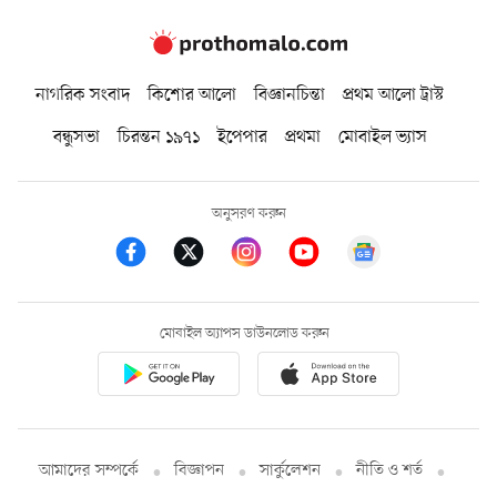
নাগরিক সংবাদ
কিশোর আলো
বিজ্ঞানচিন্তা
প্রথম আলো ট্রাস্ট
বন্ধুসভা
চিরন্তন ১৯৭১
ইপেপার
প্রথমা
মোবাইল ভ্যাস
অনুসরণ করুন
মোবাইল অ্যাপস ডাউনলোড করুন
আমাদের সম্পর্কে
বিজ্ঞাপন
সার্কুলেশন
নীতি ও শর্ত