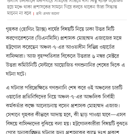
শুনানি চলাকালে একপর্যায়ে সামনের সারিতে বসা কিছু ব্যক্তি উত্তেজিত
হয়ে মঞ্চে থাকা প্রশাসকের সামনে গিয়ে বলতে থাকেন তাঁরা সিদ্ধান্ত
মানেন না বলে
ছবি: প্রথম আলো
গৃহকর (হোল্ডিং ট্যাক্স) ধার্যের বিষয়টি নিয়ে ঢাকা উত্তর সিটি
করপোরেশনের (ডিএনসিসি) প্রশাসক মোহাম্মদ এজাজের সঙ্গে
হট্টগোল করেছেন অঞ্চল-৭-এর আওতাধীন বিভিন্ন ওয়ার্ডের
বাসিন্দারা। আজ বৃহস্পতিবার বিকেলে উত্তরার ৬ নম্বর সেক্টরে
উত্তরা কমিউনিটি সেন্টারে আয়োজিত গণশুনানির শেষের দিকে এ
ঘটনা ঘটে।
এ ঘটনার পরিপ্রেক্ষিতে গণশুনানি শেষ করে ওই অঞ্চলের চারটি
ওয়ার্ডের প্রতিনিধিদের নিয়ে অঞ্চল-৭-এর আঞ্চলিক নির্বাহী
কর্মকর্তার কক্ষে আলোচনায় বসেন প্রশাসক মোহাম্মদ এজাজ।
সেখানে গৃহকর কীভাবে আদায় হবে, কী ছাড় পাওয়া যাবে—এসব
বিষয়ে বাসিন্দাদের বুঝিয়ে বলা হয়। হট্টগোলকারীরা বিষয়টি বুঝতে
পেরে অনাকাঙ্ক্ষিত ঘটনার জন্য প্রশাসকের কাছে দুঃখ প্রকাশ