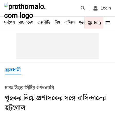
Login
সর্বশেষ
বাংলাদেশ
রাজনীতি
বিশ্ব
বাণিজ্য
মতামত
খেলা
Eng
বিনো
রাজধানী
ঢাকা উত্তর সিটির গণশুনানি
গৃহকর নিয়ে প্রশাসকের সঙ্গে বাসিন্দাদের
হট্টগোল