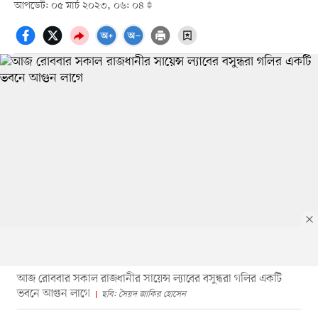
আপডেট: ০৫ মার্চ ২০২৩, ০৬: ০৪
আজ রোববার সকাল রাজধানীর সায়েন্স ল্যাবের বসুন্ধরা গলির একটি
ভবনে আগুন লাগে
ছবি: সৈয়দ জাকির হোসেন