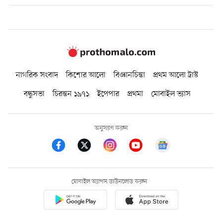
নাগরিক সংবাদ
কিশোর আলো
বিজ্ঞানচিন্তা
প্রথম আলো ট্রাস্ট
বন্ধুসভা
চিরন্তন ১৯৭১
ইপেপার
প্রথমা
মোবাইল ভ্যাস
অনুসরণ করুন
মোবাইল অ্যাপস ডাউনলোড করুন