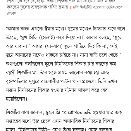
শিশুটিকে ধরে রেখেছেন প্রধান শিক্ষক শারমিন জাহান। আর মারধর
করছেন স্কুলের ব্যবস্থাপক পবিত্র কুমার
ছবি: সিসিটিভি ক্যামেরার ফুটেজ থেকে
নেওয়া
‘আমার বাচ্চা এখনো ট্রমার মধ্যে। ঘুমের মধ্যেও চিৎকার করে বলে
উঠছে, ‘মুখ সিলি (সেলাই) করে দিয়ো না।’ আবার বলছে, ‘স্কুলে
আর যাব না।’ আমরা (মা–বাবা) স্কুলে পাঠিয়ে দিই কি না, সেই
ভয়ে আমাদের সঙ্গেও থাকতে চাইছে না। নানা বাড়ি চলে গেছে।’
কথাগুলো বলছিলেন স্কুলে নির্যাতনের শিকার চার বছরের কম
বয়সী শিশুটির মা। তাঁর সঙ্গে প্রথম আলোর কথা হয় আজ
বৃহস্পতিবার দুপুরে রাজধানীর পল্টন থানা প্রাঙ্গণে। তিনি তখন
সন্তান নির্যাতনের শিকার হওয়ার ঘটনায় মামলা করে বের
হয়েছিলেন।
শিশুটির বাবা জানান, স্কুলে প্রি প্লে শ্রেণিতে ভর্তি হওয়ার মাত্র এক
সপ্তাহের মধ্যে তাঁর ছেলে এমন অমানবিক নির্যাতনের শিকার
হলো। নির্যাতনের ভিডিও দেখে তাঁরা হতভম্ব। ছেলে বারবার