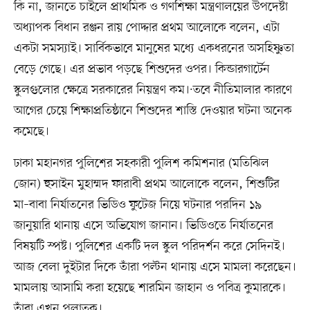
কি না, জানতে চাইলে প্রাথমিক ও গণশিক্ষা মন্ত্রণালয়ের উপদেষ্টা
অধ্যাপক বিধান রঞ্জন রায় পোদ্দার প্রথম আলোকে বলেন, এটা
একটা সমস্যাই। সার্বিকভাবে মানুষের মধ্যে একধরনের অসহিষ্ণুতা
বেড়ে গেছে। এর প্রভাব পড়ছে শিশুদের ওপর। কিন্ডারগার্টেন
স্কুলগুলোর ক্ষেত্রে সরকারের নিয়ন্ত্রণ কম।·তবে নীতিমালার কারণে
আগের চেয়ে শিক্ষাপ্রতিষ্ঠানে শিশুদের শাস্তি দেওয়ার ঘটনা অনেক
কমেছে।
ঢাকা মহানগর পুলিশের সহকারী পুলিশ কমিশনার (মতিঝিল
জোন) হুসাইন মুহাম্মদ ফারাবী প্রথম আলোকে বলেন, শিশুটির
মা–বাবা নির্যাতনের ভিডিও ফুটেজ নিয়ে ঘটনার পরদিন ১৯
জানুয়ারি থানায় এসে অভিযোগ জানান। ভিডিওতে নির্যাতনের
বিষয়টি স্পষ্ট। পুলিশের একটি দল স্কুল পরিদর্শন করে সেদিনই।
আজ বেলা দুইটার দিকে তাঁরা পল্টন থানায় এসে মামলা করেছেন।
মামলায় আসামি করা হয়েছে শারমিন জাহান ও পবিত্র কুমারকে।
তাঁরা এখন পলাতক।