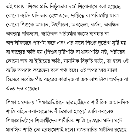
এই ধারায় ‘শিশুর প্রতি নিষ্ঠুরতার দণ্ড’ শিরোনামে বলা হয়েছে,
কোনো ব্যক্তি যদি তার হেফাজতে, দায়িত্বে বা পরিচর্যায় থাকা
কোনো শিশুকে আঘাত, উৎপীড়ন, অবহেলা, বর্জন, অরক্ষিত
অবস্থায় পরিত্যাগ, ব্যক্তিগত পরিচর্যার কাজে ব্যবহার বা
অশালীনভাবে প্রদর্শন করে এবং এর ফলে শিশুর দুর্ভোগ সৃষ্টি হয়
বা স্বাস্থ্যের ক্ষতি হয় (শিশুর দৃষ্টিশক্তি বা শ্রবণশক্তি নষ্ট, শরীরের
কোনো অঙ্গ বা ইন্দ্রিয়ের ক্ষতি, মানসিক বিকৃতি ঘটে), তা হলে ওই
ব্যক্তি অপরাধ করেছেন বলে গণ্য হবে। ওই অপরাধের সাজা
হিসেবে সর্বোচ্চ পাঁচ বছরের কারাদণ্ড বা এক লাখ টাকা অর্থদণ্ড বা
উভয় দণ্ড রয়েছে।
শিক্ষা মন্ত্রণালয় ‘শিক্ষাপ্রতিষ্ঠানে ছাত্রছাত্রীদের শারীরিক ও মানসিক
শাস্তি রহিত করা–সংক্রান্ত নীতিমালা ২০১১’ জারি করলেও
শিক্ষাপ্রতিষ্ঠানে শিক্ষার্থীদের শারীরিক শাস্তি দেওয়ার ঘটনা ঘটে।
মানসিক শাস্তি তো হরহামেশাই চলে। নজরদারির ঘাটতির রয়েছে