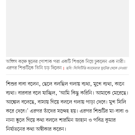
অফিস কক্ষে স্কুলের পোশাক পরা একটি শিশুকে নিয়ে ঢুকলেন এক নারী।
এরপর শিশুটিকে তিনি চড় দিলেন
ছবি: সিসিটিভি ক্যামেরার ফুটেজ থেকে নেওয়া
শিশুর বাবা বলেন, ছেলে বলছিল গলায় ব্যথা, মুখে ব্যথা, কানে
ব্যথা। বারবার বলে যাচ্ছিল, ‘আমি কিছু করিনি। আমাকে মেরেছে।
আঙ্কেল বলেছে, বাসায় গিয়ে বললে গলায় পাড়া দেবে। মুখ সিলি
করে দেবে।’ এরপর তাঁদের সন্দেহ হয়। এরপর শিশুটির মা-বাবা ও
নানা স্কুলে গিয়ে কথা বললে শারমিন জাহান ও পবিত্র কুমার
নির্যাতনের কথা অস্বীকার করেন।