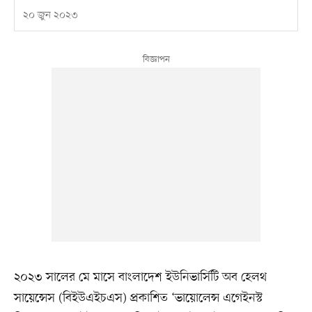
২০ জুন ২০২৩
২০২৩ সালের মে মাসে বাংলাদেশ ইউনিভার্সিটি অব হেলথ
সায়েন্সেস (বিইউএইচএস) প্রকাশিত ‘ভায়োলেন্স এগেইনস্ট