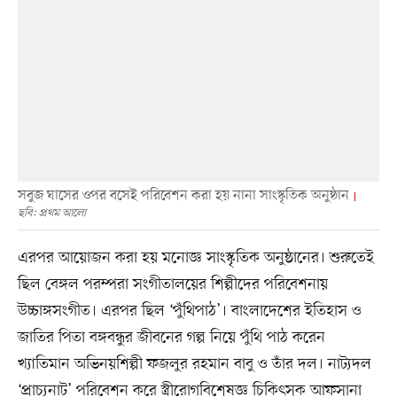
সবুজ ঘাসের ওপর বসেই পরিবেশন করা হয় নানা সাংস্কৃতিক অনুষ্ঠান
ছবি: প্রথম আলো
এরপর আয়োজন করা হয় মনোজ্ঞ সাংস্কৃতিক অনুষ্ঠানের। শুরুতেই
ছিল বেঙ্গল পরম্পরা সংগীতালয়ের শিল্পীদের পরিবেশনায়
উচ্চাঙ্গসংগীত। এরপর ছিল ‘পুঁথিপাঠ’। বাংলাদেশের ইতিহাস ও
জাতির পিতা বঙ্গবন্ধুর জীবনের গল্প নিয়ে পুঁথি পাঠ করেন
খ্যাতিমান অভিনয়শিল্পী ফজলুর রহমান বাবু ও তাঁর দল। নাট্যদল
‘প্রাচ্যনাট’ পরিবেশন করে স্ত্রীরোগবিশেষজ্ঞ চিকিৎসক আফসানা