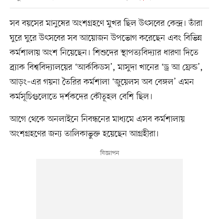
সব বয়সের মানুষের অংশগ্রহণে মুখর ছিল উৎসবের কেন্দ্র। তাঁরা
ঘুরে ঘুরে উৎসবের সব আয়োজন উপভোগ করেছেন এবং বিভিন্ন
কর্মশালায় অংশ নিয়েছেন। শিশুদের স্থাপত্যবিদ্যার ধারণা দিতে
ব্র্যাক বিশ্ববিদ্যালয়ের ‘আর্ককিডস’, মাসুদা খানের ‘ড্র আ ফ্রেন্ড’,
আড়ং–এর গয়না তৈরির কর্মশালা ‘জুয়েলস অব বেঙ্গল’ এমন
কর্মসূচিগুলোতে দর্শকদের কৌতূহল বেশি ছিল।
আগে থেকে অনলাইনে নিবন্ধনের মাধ্যমে এসব কর্মশালায়
অংশগ্রহণের জন্য তালিকাভুক্ত হয়েছেন আগ্রহীরা।