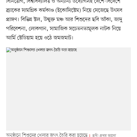
বিনিয়োগ, বিশ্ববিদ্যালয় ও অন্যান্য উদ্যোগসহ দেশে-বিদেশে
ব্র্যাকের সামগ্রিক কর্মকাণ্ড (ইকোসিস্টেম) নিয়ে সেজেছে উৎসব
প্রাঙ্গণ। বিভিন্ন স্টল, উন্মুক্ত মঞ্চ আর শিশুদের ছবি আঁকা, জাদু
পরিবেশনা, লোকগান, সামাজিক সচেতনতামূলক নাটক নিয়ে
আর্মি স্টেডিয়াম হয়ে ওঠে জমজমাট।
অনুষ্ঠানে শিশুদের খেলার জগৎ তৈরি করা হয়েছে
ছবি: প্রথম আলো