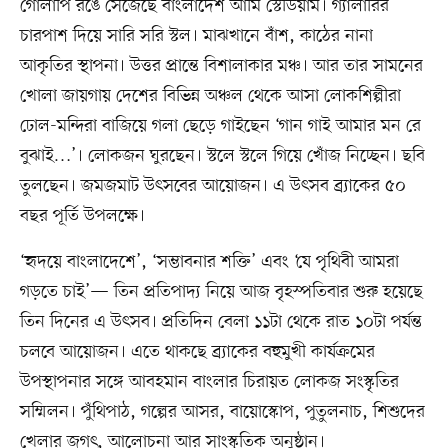
গোলাপি রঙে সেজেছে বাংলাদেশ আর্মি স্টেডিয়াম। গ্যালারির
চারপাশ দিয়ে সারি সরি স্টল। মাঝখানে বাঁশ, কাঠের নানা
আকৃতির স্থাপনা। উত্তর প্রান্তে বিশালাকার মঞ্চ। আর তার সামনের
খোলা জায়গায় দেশের বিভিন্ন অঞ্চল থেকে আসা লোকশিল্পীরা
ঢোল-মন্দিরা বাজিয়ে গলা ছেড়ে গাইছেন ‘গান গাই আমার মন রে
বুঝাই…’। লোকজন ঘুরছেন। স্টলে স্টলে গিয়ে খোঁজ নিচ্ছেন। ছবি
তুলছেন। জমজমাট উৎসবের আয়োজন। এ উৎসব ব্র্যাকের ৫০
বছর পূর্তি উপলক্ষে।
‘হৃদয়ে বাংলাদেশে’, ‘সম্ভাবনার শক্তি’ এবং ‘যে পৃথিবী আমরা
গড়তে চাই’— তিন প্রতিপাদ্য নিয়ে আজ বৃহস্পতিবার শুরু হয়েছে
তিন দিনের এ উৎসব। প্রতিদিন বেলা ১১টা থেকে রাত ১০টা পর্যন্ত
চলবে আয়োজন। এতে থাকছে ব্র্যাকের বহুমুখী কার্যক্রমের
উপস্থাপনার সঙ্গে আবহমান বাংলার চিরায়ত লোকজ সংস্কৃতির
সম্মিলন। পুঁথিপাঠ, গল্পের আসর, বায়োস্কোপ, পুতুলনাচ, শিশুদের
খেলার জগৎ, আলোচনা আর সাংস্কৃতিক অনুষ্ঠান।