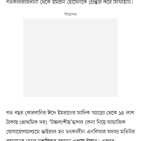
গতকালরাজধানী থেকে ইমরান হোসেনকে গ্রেপ্তার করে সিআইডি।
গত বছর কোরবানির ঈদে ইমরানের সাদিক অ্যাগ্রো থেকে ১৫ লাখ
টাকায় (প্রাথমিক দর) ‘উচ্চবংশীয়’ছাগল কেনা নিয়ে সামাজিক
যোগাযোগমাধ্যমে ভাইরাল হন তৎকালীন এনবিআর সদস্য মতিউর