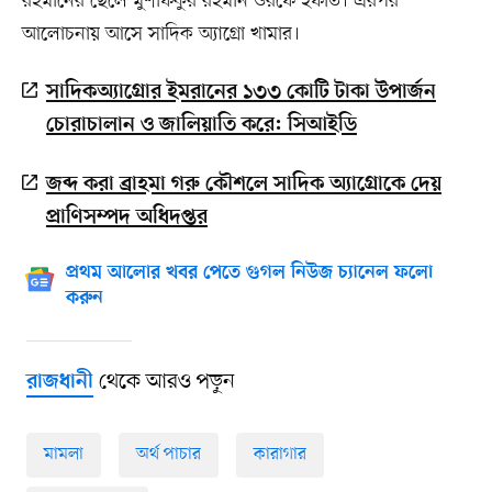
রহমানের ছেলে মুশফিকুর রহমান ওরফে ইফাত। এরপর
আলোচনায় আসে সাদিক অ্যাগ্রো খামার।
সাদিকঅ্যাগ্রোর ইমরানের ১৩৩ কোটি টাকা উপার্জন
চোরাচালান ও জালিয়াতি করে: সিআইডি
জব্দ করা ব্রাহমা গরু কৌশলে সাদিক অ্যাগ্রোকে দেয়
প্রাণিসম্পদ অধিদপ্তর
প্রথম আলোর খবর পেতে গুগল নিউজ চ্যানেল ফলো
করুন
থেকে আরও পড়ুন
রাজধানী
মামলা
অর্থ পাচার
কারাগার