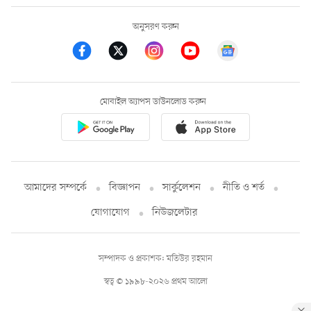
অনুসরণ করুন
মোবাইল অ্যাপস ডাউনলোড করুন
আমাদের সম্পর্কে
বিজ্ঞাপন
সার্কুলেশন
নীতি ও শর্ত
যোগাযোগ
নিউজলেটার
সম্পাদক ও প্রকাশক: মতিউর রহমান
স্বত্ব © ১৯৯৮-২০২৬ প্রথম আলো