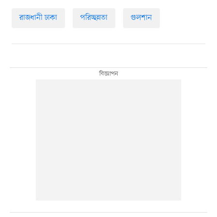
রাজধানী ঢাকা
পরিচ্ছন্নতা
গুলশান