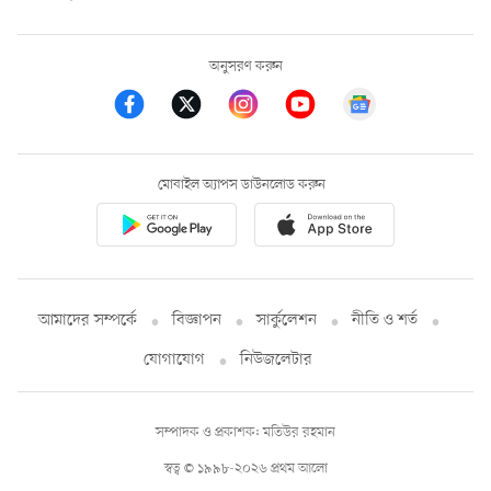
অনুসরণ করুন
মোবাইল অ্যাপস ডাউনলোড করুন
আমাদের সম্পর্কে
বিজ্ঞাপন
সার্কুলেশন
নীতি ও শর্ত
যোগাযোগ
নিউজলেটার
সম্পাদক ও প্রকাশক: মতিউর রহমান
স্বত্ব © ১৯৯৮-২০২৬ প্রথম আলো