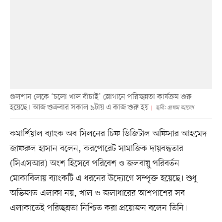
গুলশান লেকে ‘চলো খাল বাঁচাই’ স্লোগানে পরিচ্ছন্নতা কার্যক্রম শুরু
হয়েছে। আজ শুক্রবার সকাল ৯টায় এ কাজ শুরু হয়
ছবি: প্রথম আলো
কমার্শিয়াল ব্যাংক অব সিলনের চিফ ডিজিটাল অফিসার আহমেদ
জাফরুল হাসান বলেন, করপোরেট সামাজিক দায়বদ্ধতার
(সিএসআর) অংশ হিসেবে পরিবেশ ও জলবায়ু পরিবর্তন
মোকাবিলায় ব্যাংকটি এ ধরনের উদ্যোগে সম্পৃক্ত হয়েছে। শুধু
অভিজাত এলাকা নয়, খাল ও জলাধারের আশপাশের সব
এলাকাতেই পরিচ্ছন্নতা নিশ্চিত করা প্রয়োজন বলেন তিনি।