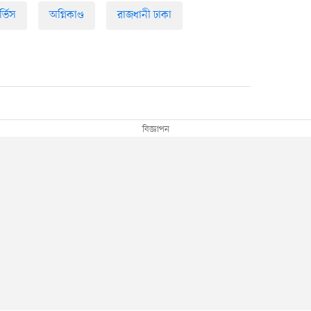
্ভিস
অগ্নিকাণ্ড
রাজধানী ঢাকা