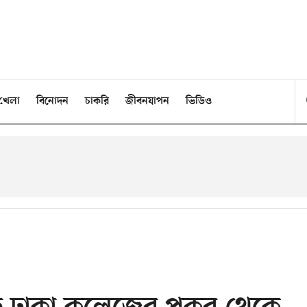
খেলা
বিনোদন
চাকরি
জীবনযাপন
ভিডিও