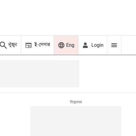
খুঁজুন
ই-পেপার
Login
Eng