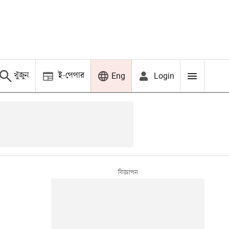
খুঁজুন
ই-পেপার
Login
Eng