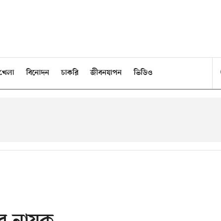
খেলা
বিনোদন
চাকরি
জীবনযাপন
ভিডিও