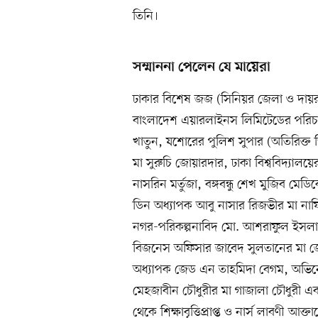
তিনি।
সম্মাননা পেলেন যে মায়েরা
ঢাকার বিশেষ জজ (সিনিয়র জেলা ও দায়র
বাংলাদেশ এয়ারলাইনস লিমিটেডের পরিচা
খাতুন, যশোরের পুলিশ সুপার (অতিরিক্ত ড
মা সুরুচি জোয়ারদার, ঢাকা বিশ্ববিদ্যাল
নাসরিন মর্তুজা, বঙ্গবন্ধু শেখ মুজিব ম
ডিন অধ্যাপক আবু নাসার রিজভীর মা নাফিজ
নগর-পরিকল্পনাবিদ মো. আশরাফুল ইসল
বিজনেস অফিসার জাবেদ সুলতানের মা জেব
অধ্যাপক জেড এন তাহমিদা বেগম, অভিনেত
মেহজাবীন চৌধুরীর মা গাজালা চৌধুরী এবং 
থেকে শিক্ষাবৃত্তিপ্রাপ্ত ও নার্স লাবণী আক