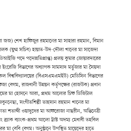
া জজ) শেখ হাফিজুর রহমানের মা সাহারা রহমান, বিমান
লক (যুগ্ম সচিব) হায়াত-উদ-দৌলা খানের মা সাজেদা
িআইজি পদে পদোন্নতিপ্রাপ্ত) প্রলয় কুমার জোয়ারদারের
য়ের ইংরেজি বিভাগের অধ্যাপক সামসাদ মর্তুজার মা সৈয়দা
েডিকেল বিশ্ববিদ্যালয়ের (বিএসএমএমইউ) মেডিসিন বিভাগের
া বেগম, রাজধানী উন্নয়ন কর্তৃপক্ষের (রাজউক) প্রধান
ামের মা হোসনে আরা, প্রথম আলোর চিফ ডিজিটাল
ুননেছা, সংগীতশিল্পী তাহসান রহমান খানের মা
া শতাব্দী ওয়াদুদের মা আফরোজা নাছরীন, অভিনেত্রী
ব্র্যাক ব্যাংক-প্রথম আলো ট্রাস্ট অদম্য মেধাবী তহবিল
্তারের মা বেবি বেগম। অনুষ্ঠানে উপস্থিত মায়েদের হাতে