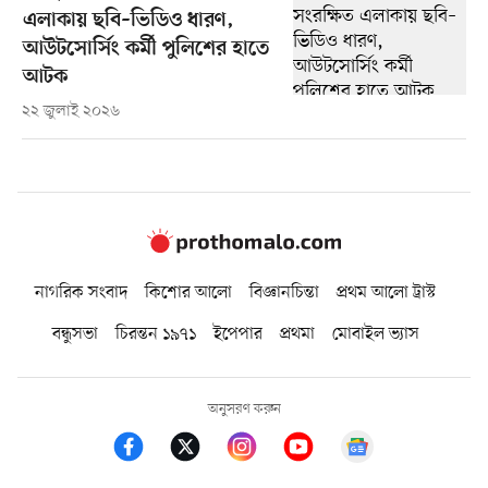
এলাকায় ছবি–ভিডিও ধারণ,
আউটসোর্সিং কর্মী পুলিশের হাতে
আটক
২২ জুলাই ২০২৬
নাগরিক সংবাদ
কিশোর আলো
বিজ্ঞানচিন্তা
প্রথম আলো ট্রাস্ট
বন্ধুসভা
চিরন্তন ১৯৭১
ইপেপার
প্রথমা
মোবাইল ভ্যাস
অনুসরণ করুন