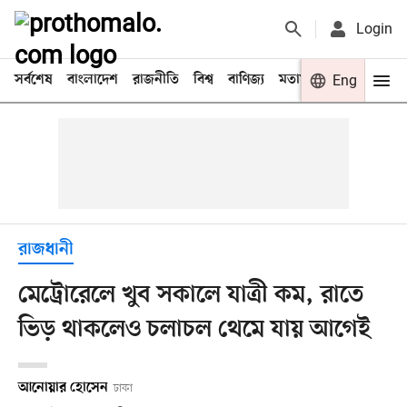
Login
সর্বশেষ
বাংলাদেশ
রাজনীতি
বিশ্ব
বাণিজ্য
মতামত
খেলা
Eng
বিনো
রাজধানী
মেট্রােরেলে খুব সকালে যাত্রী কম, রাতে
ভিড় থাকলেও চলাচল থেমে যায় আগেই
আনোয়ার হোসেন
ঢাকা