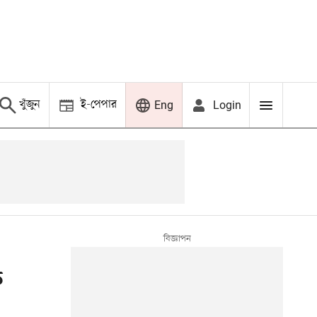
খুঁজুন
ই-পেপার
Login
Eng
ি