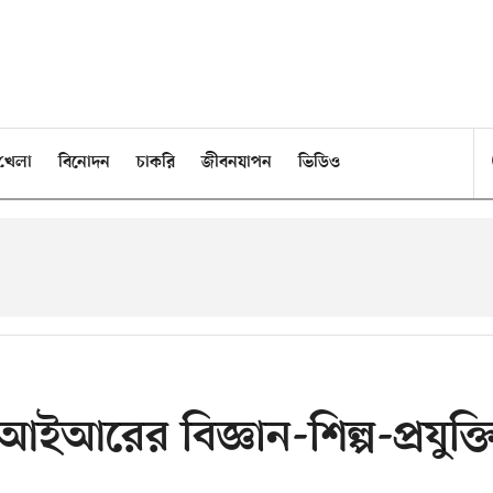
খেলা
বিনোদন
চাকরি
জীবনযাপন
ভিডিও
ইআরের বিজ্ঞান-শিল্প-প্রযুক্ত