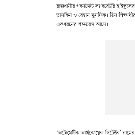
রাজধানীর গবর্নমেন্ট ল্যাবরেটরি হাইস্কুলে
তাসকিন ও রেহান মুসফিক। তিন শিক্ষার্থ
একধরনের শব্দতরঙ্গ আসে।
‘অটোমেটিক আর্থকোয়েক ডিটেক্টর’ নামের যন্