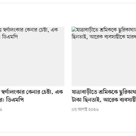
স্বর্ণালংকার কেনার চেষ্টা, এক
যাত্রাবাড়ীতে শ্রমিককে ছুরিকা
প্তার: ডিএমপি
টাকা ছিনতাই, আরেক ব্যবসায়
২৬
০৭ আগস্ট ২০২৬