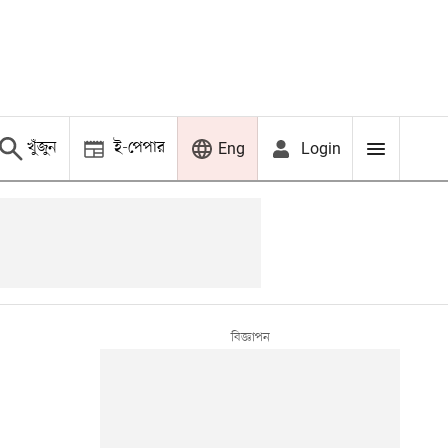
খুঁজুন
ই-পেপার
Login
Eng