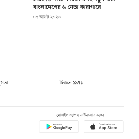
বাংলাদেশের ৬ নেতা কারাগারে
০৫ আগস্ট ২০২৬
ধুসভা
চিরন্তন ১৯৭১
মোবাইল অ্যাপস ডাউনলোড করুন