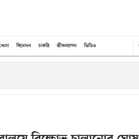
খেলা
বিনোদন
চাকরি
জীবনযাপন
ভিডিও