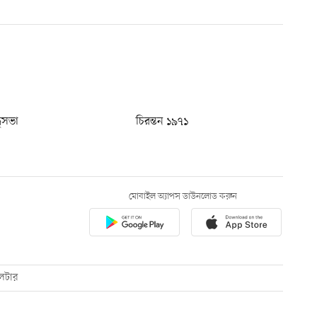
ধুসভা
চিরন্তন ১৯৭১
মোবাইল অ্যাপস ডাউনলোড করুন
েটার