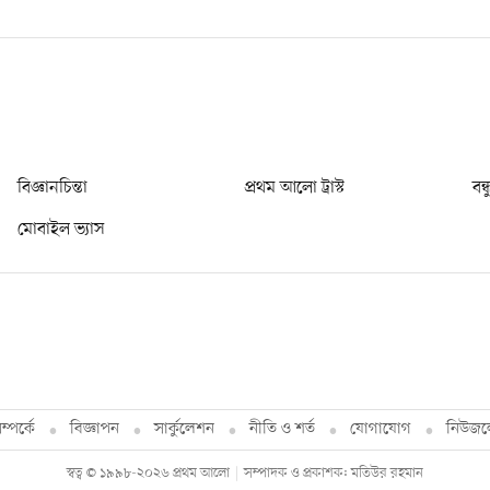
বিজ্ঞানচিন্তা
প্রথম আলো ট্রাস্ট
বন্
মোবাইল ভ্যাস
্পর্কে
বিজ্ঞাপন
সার্কুলেশন
নীতি ও শর্ত
যোগাযোগ
নিউজল
স্বত্ব © ১৯৯৮-২০২৬ প্রথম আলো
সম্পাদক ও প্রকাশক: মতিউর রহমান