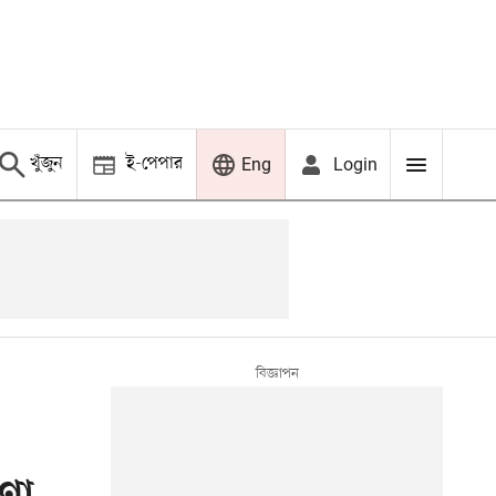
খুঁজুন
ই-পেপার
Login
Eng