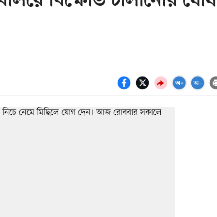
 সচিবালয়ে বিক্ষোভ চালানোর ঘোষ