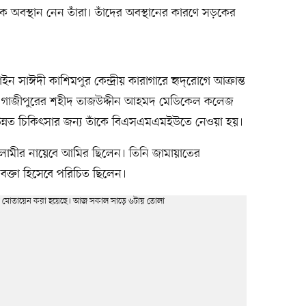
ে অবস্থান নেন তাঁরা। তাঁদের অবস্থানের কারণে সড়কের
াঈদী কাশিমপুর কেন্দ্রীয় কারাগারে হৃদ্‌রোগে আক্রান্ত
ে গাজীপুরের শহীদ তাজউদ্দীন আহমদ মেডিকেল কলেজ
উন্নত চিকিৎসার জন্য তাঁকে বিএসএমএমইউতে নেওয়া হয়।
লামীর নায়েবে আমির ছিলেন। তিনি জামায়াতের
 বক্তা হিসেবে পরিচিত ছিলেন।