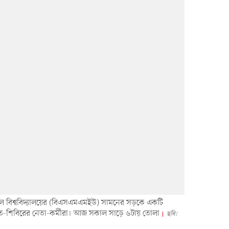
িকেল বিশ্ববিদ্যালয়ের (বিএসএমএমইউ) সামনের সড়কে একটি
য়াত-শিবিরের নেতা-কর্মীরা। আজ সকাল সাড়ে ৬টায় তোলা
ছবি: