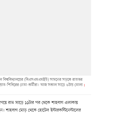
িকেল বিশ্ববিদ্যালয়ের (বিএসএমএমইউ) সামনের সড়কে রাতভর
য়াত-শিবিরের নেতা-কর্মীরা। আজ সকাল সাড়ে ৬টায় তোলা
 পেয়ে রাত সাড়ে ১১টার পর থেকে শাহবাগ এলাকায়
ন। শাহবাগ মোড় থেকে হোটেল ইন্টারকন্টিনেন্টালের