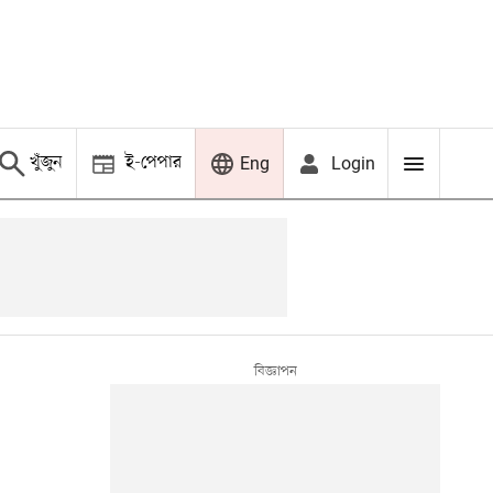
খুঁজুন
ই-পেপার
Login
Eng