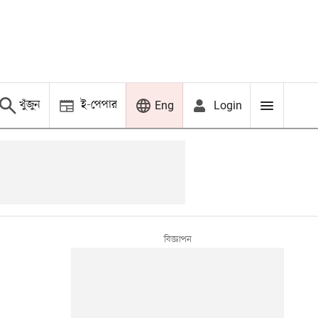
খুঁজুন
ই-পেপার
Login
Eng