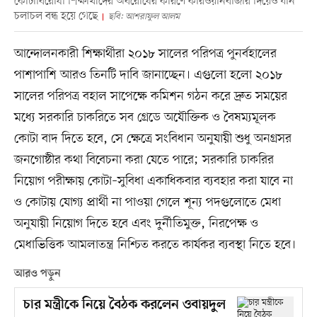
কোটাবিরোধী শিক্ষার্থীদের অবরোধের কারণে কারওয়ানবাজার দিয়েও যান
চলাচল বন্ধ হয়ে গেছে
ছবি: আশরাফুল আলম
আন্দোলনকারী শিক্ষার্থীরা ২০১৮ সালের পরিপত্র পুনর্বহালের
পাশাপাশি আরও তিনটি দাবি জানাচ্ছেন। এগুলো হলো ২০১৮
সালের পরিপত্র বহাল সাপেক্ষে কমিশন গঠন করে দ্রুত সময়ের
মধ্যে সরকারি চাকরিতে সব গ্রেডে অযৌক্তিক ও বৈষম্যমূলক
কোটা বাদ দিতে হবে, সে ক্ষেত্রে সংবিধান অনুযায়ী শুধু অনগ্রসর
জনগোষ্ঠীর কথা বিবেচনা করা যেতে পারে; সরকারি চাকরির
নিয়োগ পরীক্ষায় কোটা–সুবিধা একাধিকবার ব্যবহার করা যাবে না
ও কোটায় যোগ্য প্রার্থী না পাওয়া গেলে শূন্য পদগুলোতে মেধা
অনুযায়ী নিয়োগ দিতে হবে এবং দুর্নীতিমুক্ত, নিরপেক্ষ ও
মেধাভিত্তিক আমলাতন্ত্র নিশ্চিত করতে কার্যকর ব্যবস্থা নিতে হবে।
আরও পড়ুন
চার মন্ত্রীকে নিয়ে বৈঠক করলেন ওবায়দুল