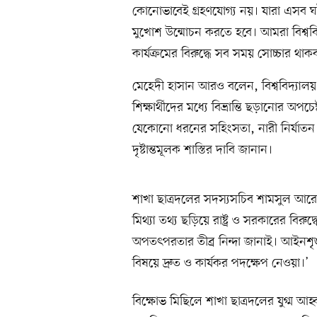
কোনোভাবেই গ্রহণযোগ্য নয়। যারা এসব ঘটন
মুখোশ উন্মোচন করতে হবে। আমরা বিশ্ববিদ
কার্যক্রমের বিরুদ্ধে সব সময় সোচ্চার থাক
মেহেদী হাসান আরও বলেন, বিশ্ববিদ্যালয় ক
শিক্ষার্থীদের মধ্যে বিভ্রান্তি ছড়ানোর অপ
যেকোনো ধরনের সহিংসতা, নারী নির্যাতন ও
দৃষ্টান্তমূলক শাস্তির দাবি জানান।
শাখা ছাত্রদলের সদস্যসচিব শামসুল আরে
মিথ্যা তথ্য ছড়িয়ে রাষ্ট্র ও সরকারের বিরু
অপতৎপরতার তীব্র নিন্দা জানাই। আইনশৃঙ্খ
বিষয়ে দ্রুত ও কার্যকর পদক্ষেপ নেওয়া।’
বিক্ষোভ মিছিলে শাখা ছাত্রদলের যুগ্ম 