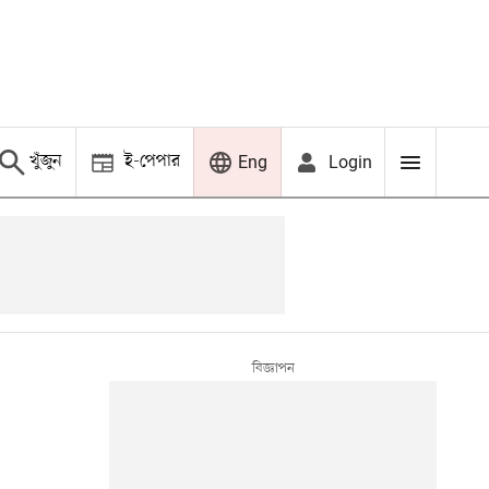
খুঁজুন
ই-পেপার
Login
Eng