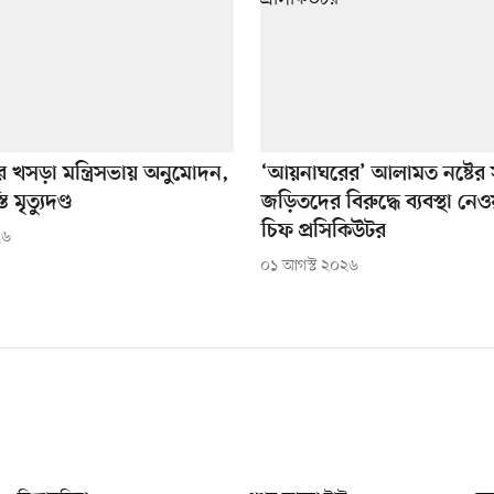
 খসড়া মন্ত্রিসভায় অনুমোদন,
‘আয়নাঘরের’ আলামত নষ্টের স
ি মৃত্যুদণ্ড
জড়িতদের বিরুদ্ধে ব্যবস্থা নেও
চিফ প্রসিকিউটর
২৬
০১ আগস্ট ২০২৬