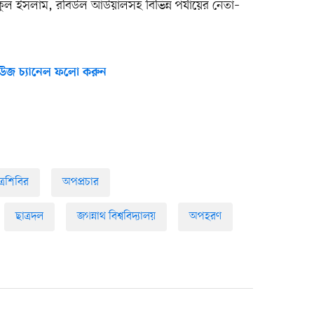
কুল ইসলাম, রবিউল আউয়ালসহ বিভিন্ন পর্যায়ের নেতা–
উজ চ্যানেল ফলো করুন
্রশিবির
অপপ্রচার
ছাত্রদল
জগন্নাথ বিশ্ববিদ্যালয়
অপহরণ