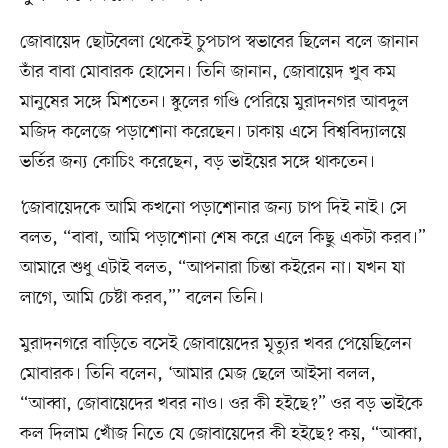
জোবায়েদ ছোটবেলা থেকেই চুপচাপ স্বভাবের ছিলেন বলে জানান
তাঁর বাবা মোবারক হোসেন। তিনি জানান, জোবায়েদ খুব কম
মানুষের সঙ্গে মিশতেন। স্কুলের গণ্ডি পেরিয়ে মুরাদনগর আবদুল
মজিদ কলেজে পড়াশোনা করেছেন। ঢাকায় এসে বিশ্ববিদ্যালয়ে
ভর্তির জন্য কোচিং করেছেন, বড় ভাইয়ের সঙ্গে থাকতেন।
‘জোবায়েদকে আমি কখনো পড়াশোনার জন্য চাপ দিই নাই। সে
বলত, “বাবা, আমি পড়াশোনা শেষ করে এলে কিছু একটা করব।”
আমারে শুধু এটাই বলত, “আপনারা চিন্তা কইরেন না। যখন যা
লাগে, আমি চেষ্টা করব,”’ বলেন তিনি।
মুরাদনগরে বাড়িতে বসেই জোবায়েদের মৃত্যুর খবর পেয়েছিলেন
মোবারক। তিনি বলেন, ‘আমার মেজ ছেলে আইসা বলল,
“আব্বা, জোবায়েদের খবর নাও। ওর কী হইছে?” ওর বড় ভাইকে
কল দিলাম খোঁজ নিতে যে জোবায়েদের কী হইছে? কয়, “আব্বা,