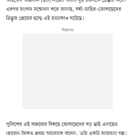
আহম্মেদ আয়লান (২০) নামের আরও দুই তরুণকে গ্রেপ্তার করে।
এরপর সংবাদ সম্মেলন করে জানায়, বর্ষা–মাহির–জোবায়েদের
ত্রিভুজ প্রেমের দ্বন্দ্বে এই হত্যাকাণ্ড ঘটেছে।
পুলিশের এই বক্তব্যের বিষয়ে জোবায়েদের বড় ভাই এনায়েত
হোসেন সৈকত প্রথম আলোকে বলেন, ‘এটা একটা সাজানো গল্প।