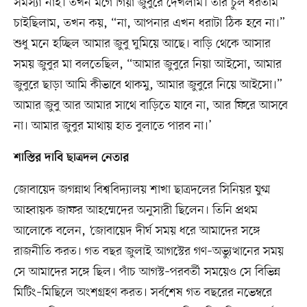
সমস্যা নাই। তখন মর্গে গিয়া জুবুরে দেখলাম। তার চুল ধরতাম
চাইছিলাম, তখন কয়, “না, আপনার এখন ধরাটা ঠিক হবে না।”
শুধু মনে হচ্ছিল আমার জুবু ঘুমিয়ে আছে। বাড়ি থেকে আসার
সময় জুবুর মা বলতেছিল, “আমার জুবুরে নিয়া আইসো, আমার
জুবুরে ছাড়া আমি কীভাবে থাকমু, আমার জুবুরে নিয়ে আইসো।”
আমার জুবু আর আমার সাথে বাড়িতে যাবে না, আর ফিরে আসবে
না। আমার জুবুর মাথায় হাত বুলাতে পারব না।’
শাস্তির দাবি ছাত্রদল নেতার
জোবায়েদ জগন্নাথ বিশ্ববিদ্যালয় শাখা ছাত্রদলের সিনিয়র যুগ্ম
আহ্বায়ক জাফর আহম্মেদের অনুসারী ছিলেন। তিনি প্রথম
আলোকে বলেন, ‘জোবায়েদ দীর্ঘ সময় ধরে আমাদের সঙ্গে
রাজনীতি করত। গত বছর জুলাই আগস্টের গণ–অভ্যুত্থানের সময়
সে আমাদের সঙ্গে ছিল। পাঁচ আগস্ট–পরবর্তী সময়েও সে বিভিন্ন
মিটিং–মিছিলে অংশগ্রহণ করত। সর্বশেষ গত বছরের নভেম্বরে