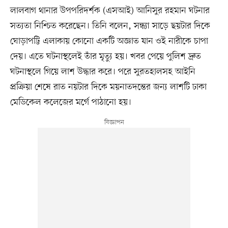
লালবাগ থানার উপপরিদর্শক (এসআই) আনিসুর রহমান ঘটনার
সত্যতা নিশ্চিত করেছেন। তিনি বলেন, সন্ধ্যা সাড়ে ছয়টার দিকে
ঘোড়াপট্টি এলাকায় কোনো একটি অজ্ঞাত যান ওই নারীকে চাপা
দেয়। এতে ঘটনাস্থলেই তাঁর মৃত্যু হয়। খবর পেয়ে পুলিশ দ্রুত
ঘটনাস্থলে গিয়ে লাশ উদ্ধার করে। পরে সুরতহালসহ আইনি
প্রক্রিয়া শেষে রাত নয়টার দিকে ময়নাতদন্তের জন্য লাশটি ঢাকা
মেডিকেল কলেজের মর্গে পাঠানো হয়।