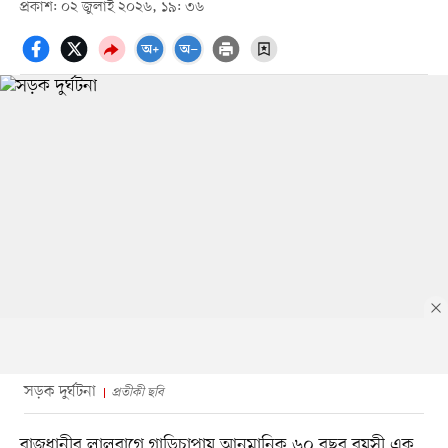
প্রকাশ: ০২ জুলাই ২০২৬, ১৯: ৩৬
সড়ক দুর্ঘটনা
প্রতীকী ছবি
রাজধানীর লালবাগে গাড়িচাপায় আনুমানিক ৬০ বছর বয়সী এক