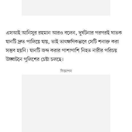
এসআই আনিসুর রহমান আরও বলেন, দুর্ঘটনার পরপরই ঘাতক
যানটি দ্রুত পালিয়ে যায়, তাই তাৎক্ষণিকভাবে সেটি শনাক্ত করা
সম্ভব হয়নি। যানটি জব্দ করার পাশাপাশি নিহত নারীর পরিচয়
উদ্ঘাটনে পুলিশের চেষ্টা চলছে।