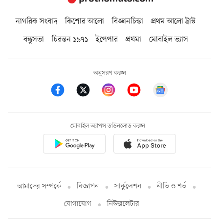
নাগরিক সংবাদ
কিশোর আলো
বিজ্ঞানচিন্তা
প্রথম আলো ট্রাস্ট
বন্ধুসভা
চিরন্তন ১৯৭১
ইপেপার
প্রথমা
মোবাইল ভ্যাস
অনুসরণ করুন
মোবাইল অ্যাপস ডাউনলোড করুন
আমাদের সম্পর্কে
বিজ্ঞাপন
সার্কুলেশন
নীতি ও শর্ত
যোগাযোগ
নিউজলেটার