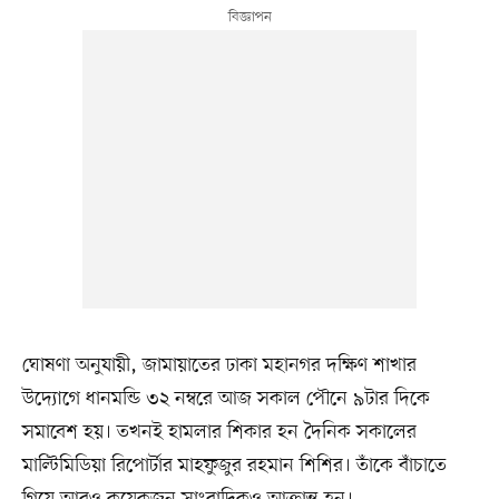
ঘোষণা অনুযায়ী, জামায়াতের ঢাকা মহানগর দক্ষিণ শাখার
উদ্যোগে ধানমন্ডি ৩২ নম্বরে আজ সকাল পৌনে ৯টার দিকে
সমাবেশ হয়। তখনই হামলার শিকার হন দৈনিক সকালের
মাল্টিমিডিয়া রিপোর্টার মাহফুজুর রহমান শিশির। তাঁকে বাঁচাতে
গিয়ে আরও কয়েকজন সাংবাদিকও আক্রান্ত হন।