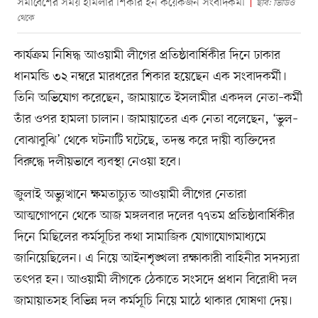
সমাবেশের সময় হামলার শিকার হন কয়েকজন সংবাদকর্মী
ছবি: ভিডিও
থেকে
কার্যক্রম নিষিদ্ধ আওয়ামী লীগের প্রতিষ্ঠাবার্ষিকীর দিনে ঢাকার
ধানমন্ডি ৩২ নম্বরে মারধরের শিকার হয়েছেন এক সংবাদকর্মী।
তিনি অভিযোগ করেছেন, জামায়াতে ইসলামীর একদল নেতা–কর্মী
তাঁর ওপর হামলা চালান। জামায়াতের এক নেতা বলেছেন, ‘ভুল–
বোঝাবুঝি’ থেকে ঘটনাটি ঘটেছে, তদন্ত করে দায়ী ব্যক্তিদের
বিরুদ্ধে দলীয়ভাবে ব্যবস্থা নেওয়া হবে।
জুলাই অভ্যুত্থানে ক্ষমতাচ্যুত আওয়ামী লীগের নেতারা
আত্মগোপনে থেকে আজ মঙ্গলবার দলের ৭৭তম প্রতিষ্ঠাবার্ষিকীর
দিনে মিছিলের কর্মসূচির কথা সামাজিক যোগাযোগমাধ্যমে
জানিয়েছিলেন। এ নিয়ে আইনশৃঙ্খলা রক্ষাকারী বাহিনীর সদস্যরা
তৎপর হন। আওয়ামী লীগকে ঠেকাতে সংসদে প্রধান বিরোধী দল
জামায়াতসহ বিভিন্ন দল কর্মসূচি নিয়ে মাঠে থাকার ঘোষণা দেয়।