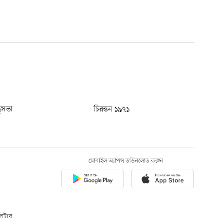
ধুসভা
চিরন্তন ১৯৭১
মোবাইল অ্যাপস ডাউনলোড করুন
েটার