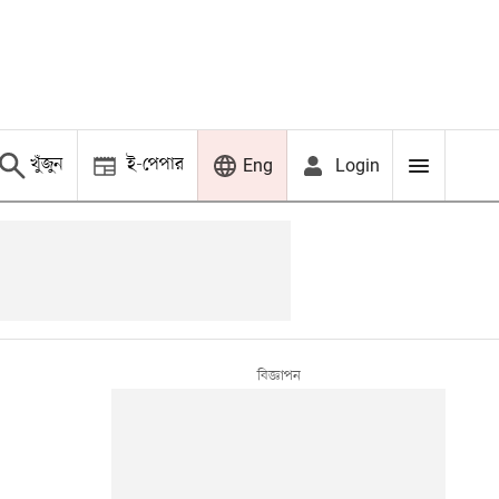
খুঁজুন
ই-পেপার
Login
Eng