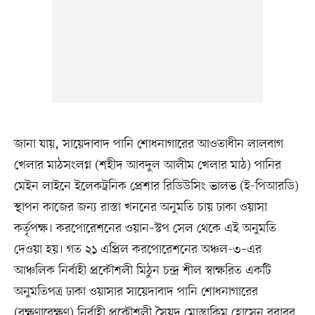
জানা যায়, সায়েদাবাদ পানি শোধনাগারের আওতাধীন লালবাগ
খেলার মাঠসংলগ্ন (শহীদ আবদুল আলীম খেলার মাঠ) পানির
মেইন লাইনে ইলেকট্রনিক প্রেশার রিডিউসিং ভালভ (ই-পিআরডি)
স্থাপন কাজের জন্য রাস্তা খননের অনুমতি চায় ঢাকা ওয়াসা
কর্তৃপক্ষ। করপোরেশনের ওয়ান–স্টপ সেল থেকে এই অনুমতি
দেওয়া হয়। গত ২১ এপ্রিল করপোরেশনের অঞ্চল-৩–এর
আঞ্চলিক নির্বাহী প্রকৌশলী মিঠুন চন্দ্র শীল স্বাক্ষরিত একটি
অনুমতিপত্র ঢাকা ওয়াসার সায়েদাবাদ পানি শোধনাগারের
(রক্ষণাবেক্ষণ) নির্বাহী প্রকৌশলী সৈয়দ মোস্তাকিম হোসেন বরাবর