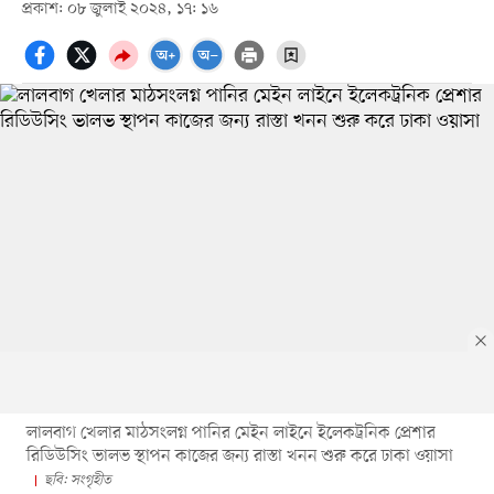
প্রকাশ: ০৮ জুলাই ২০২৪, ১৭: ১৬
লালবাগ খেলার মাঠসংলগ্ন পানির মেইন লাইনে ইলেকট্রনিক প্রেশার
রিডিউসিং ভালভ স্থাপন কাজের জন্য রাস্তা খনন শুরু করে ঢাকা ওয়াসা
ছবি: সংগৃহীত