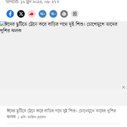
আপডেট: ১৬ জুন ২০২৪, ০৮: ২৭
ঈদের ছুটিতে ট্রেনে করে বাড়ির পথে দুই শিশু। চোখেমুখে তাদের খুশির
ঝলক
ছবি: সাজিদ হোসেন