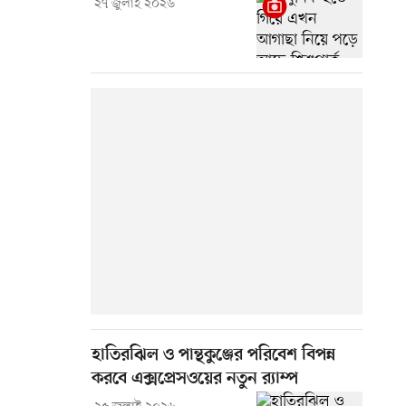
২৭ জুলাই ২০২৬
হাতিরঝিল ও পান্থকুঞ্জের পরিবেশ বিপন্ন
করবে এক্সপ্রেসওয়ের নতুন র‍্যাম্প