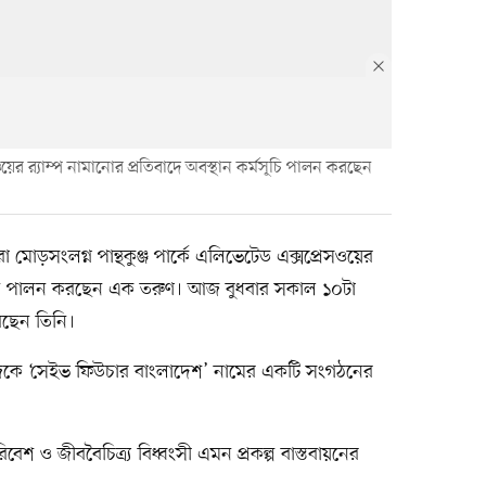
সওয়ের র‍্যাম্প নামানোর প্রতিবাদে অবস্থান কর্মসূচি পালন করছেন
 মোড়সংলগ্ন পান্থকুঞ্জ পার্কে এলিভেটেড এক্সপ্রেসওয়ের
র্মসূচি পালন করছেন এক তরুণ। আজ বুধবার সকাল ১০টা
রছেন তিনি।
েকে ‘সেইভ ফিউচার বাংলাদেশ’ নামের একটি সংগঠনের
রিবেশ ও জীববৈচিত্র্য বিধ্বংসী এমন প্রকল্প বাস্তবায়নের