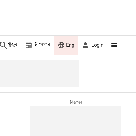
খুঁজুন
ই-পেপার
Login
Eng