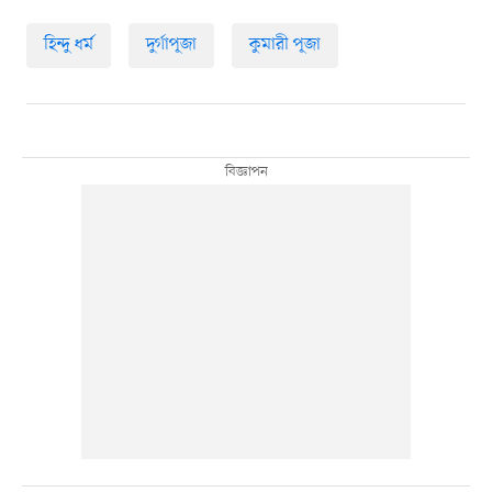
হিন্দু ধর্ম
দুর্গাপূজা
কুমারী পূজা