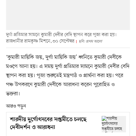
দুর্গা প্রতিমার সামনে কুমারী দেবীর বেদি স্থাপন করে পূজা করা হয়।
রাজধানীর রামকৃষ্ণ মিশনে,৩০ সেপ্টেম্বর
ছবি: প্রথম আলো
‘কুমারী মায়িকি জয়, দুর্গা মায়িকি জয়’ ধ্বনিতে কুমারী দেবীকে
মণ্ডপে আনা হয়। এ সময় দুর্গা প্রতিমার সামনে কুমারী দেবীর বেদি
স্থাপন করা হয়। পূজা শুরুতেই মন্ত্রপাঠ ও প্রার্থনা করা হয়। পরে
পঞ্চ উপকরণে কুমারী দেবীকে আরাধনা করেন পুরোহিত ও
ভক্তরা।
আরও পড়ুন
শারদীয় দুর্গোৎসবের সপ্তমীতে চলছে
দেবীদর্শন ও আরাধনা