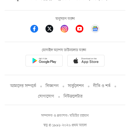
অনুসরণ করুন
মোবাইল অ্যাপস ডাউনলোড করুন
আমাদের সম্পর্কে
বিজ্ঞাপন
সার্কুলেশন
নীতি ও শর্ত
যোগাযোগ
নিউজলেটার
সম্পাদক ও প্রকাশক: মতিউর রহমান
স্বত্ব © ১৯৯৮-২০২৬ প্রথম আলো