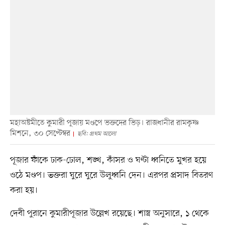
মহাঅষ্টমীতে কুমারী পূজায় মণ্ডপে ভক্তদের ভিড়। রাজধানীর রামকৃষ্ণ
মিশনে, ৩০ সেপ্টেম্বর
ছবি: প্রথম আলো
পূজার ফাঁকে ঢাক-ঢোল, শঙ্খ, কাঁসর ও ঘণ্টা ধ্বনিতে মুখর হয়ে
ওঠে মণ্ডপ। ভক্তরা ঘুরে ঘুরে উলুধ্বনি দেন। এরপর প্রসাদ বিতরণ
করা হয়।
দেবী পুরানে কুমারীপূজার উল্লেখ রয়েছে। শাস্ত্র অনুসারে, ১ থেকে