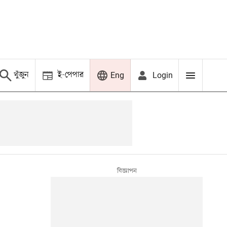
খুঁজুন
ই-পেপার
Login
Eng