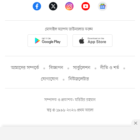
মোবাইল অ্যাপস ডাউনলোড করুন
আমাদের সম্পর্কে
বিজ্ঞাপন
সার্কুলেশন
নীতি ও শর্ত
যোগাযোগ
নিউজলেটার
সম্পাদক ও প্রকাশক: মতিউর রহমান
স্বত্ব © ১৯৯৮-২০২৬ প্রথম আলো