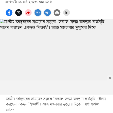
আপডেট: ১১ মার্চ ২০২৫, ০৮: ১২
জাতীয় জাদুঘরের সামনের সড়কে ‘সকাল-সন্ধ্যা অবস্থান কর্মসূচি’ পালন
করছেন একদল শিক্ষার্থী। আজ মঙ্গলবার দুপুরের দিকে
ছবি: সাজিদ
হোসেন