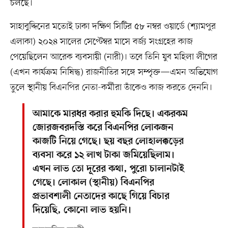
চলছে।
সাহাবুদ্দিনের মতোই ঢাকা দক্ষিণ সিটির ৫৮ নম্বর ওয়ার্ডে (শ্যামপুর
এলাকা) ২০২৪ সালের সেপ্টেম্বর মাসে বর্জ্য সংগ্রহের কাজ
পেয়েছিলেন আরেক ব্যবসায়ী (নারী)। তবে তিনি যুব মহিলা লীগের
(এখন কার্যক্রম নিষিদ্ধ) রাজনীতির সঙ্গে সম্পৃক্ত—এমন অভিযোগ
তুলে স্থানীয় বিএনপির নেতা-কর্মীরা তাঁকেও কাজ করতে দেননি।
আমাকে মারধর করার হুমকি দিছে। একরকম
জোরজবরদস্তি করে বিএনপির লোকজন
কাজটি নিয়ে গেছে। ছয় বছর লোহালক্কড়ের
ব্যবসা করে ১২ লাখ টাকা জমিয়েছিলাম।
এখন লাভ তো দূরের কথা, পুরো চালানটাই
গেছে। লোকাল (স্থানীয়) বিএনপির
প্রভাবশালী নেতাদের কাছে গিয়ে বিচার
দিয়েছি, কোনো লাভ হয়নি।