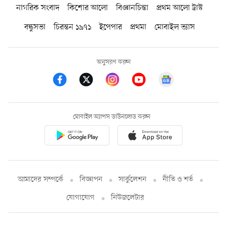
নাগরিক সংবাদ
কিশোর আলো
বিজ্ঞানচিন্তা
প্রথম আলো ট্রাস্ট
বন্ধুসভা
চিরন্তন ১৯৭১
ইপেপার
প্রথমা
মোবাইল ভ্যাস
অনুসরণ করুন
মোবাইল অ্যাপস ডাউনলোড করুন
আমাদের সম্পর্কে
বিজ্ঞাপন
সার্কুলেশন
নীতি ও শর্ত
যোগাযোগ
নিউজলেটার