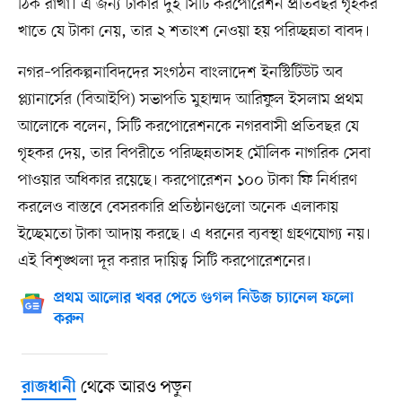
ঠিক রাখা। এ জন্য ঢাকার দুই সিটি করপোরেশন প্রতিবছর গৃহকর
খাতে যে টাকা নেয়, তার ২ শতাংশ নেওয়া হয় পরিচ্ছন্নতা বাবদ।
নগর–পরিকল্পনাবিদদের সংগঠন বাংলাদেশ ইনস্টিটিউট অব
প্ল্যানার্সের (বিআইপি) সভাপতি মুহাম্মদ আরিফুল ইসলাম প্রথম
আলোকে বলেন, সিটি করপোরেশনকে নগরবাসী প্রতিবছর যে
গৃহকর দেয়, তার বিপরীতে পরিচ্ছন্নতাসহ মৌলিক নাগরিক সেবা
পাওয়ার অধিকার রয়েছে। করপোরেশন ১০০ টাকা ফি নির্ধারণ
করলেও বাস্তবে বেসরকারি প্রতিষ্ঠানগুলো অনেক এলাকায়
ইচ্ছেমতো টাকা আদায় করছে। এ ধরনের ব্যবস্থা গ্রহণযোগ্য নয়।
এই বিশৃঙ্খলা দূর করার দায়িত্ব সিটি করপোরেশনের।
প্রথম আলোর খবর পেতে গুগল নিউজ চ্যানেল ফলো
করুন
থেকে আরও পড়ুন
রাজধানী