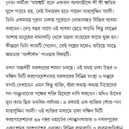
নেতা–কর্মীরা ‘অসন্তুষ্ট’ হলে একজন ব্যবসায়ীকে কী কী ক্ষতির
মুখে পড়তে হয়, সেই উদাহরণ হতে পারেন সাহাবুদ্দিন আলী।
তিনি একসময় পুরান ঢাকায় পুরোনো লোহালক্কড় বিক্রির ব্যবসা
করতেন। দেড় বছর আগে ওই ব্যবসা ছেড়ে বাড়তি কিছু লাভের
আশায় মানুষের বাসাবাড়ি থেকে ময়লা সংগ্রহের কাজে যুক্ত হন।
কীভাবে তিনি কাজটি পেলেন, সেই গল্পের সঙ্গেও জড়িয়ে আছে
ক্ষমতার ‘আশীর্বাদ’ পাওয়ার বিষয়টি।
তখন অন্তর্বর্তী সরকারের শাসন চলছে। ওই সময় ঢাকা উত্তর ও
দক্ষিণ সিটি করপোরেশনসহ সরকারের বিভিন্ন সংস্থা ও দপ্তরে
দাপট দেখাতেন এমন কিছু ব্যক্তি, যাঁরা কথায়–কথায় নিজেদের
গণ–অভ্যুত্থানের পক্ষের শক্তি হিসেবে দাবি করতেন। যদিও তাঁদের
মূল কাজ ছিল তদবির–বাণিজ্য। এ রকমই এক ব্যক্তির খোঁজ পান
সাহাবুদ্দিন আলী। ওই ব্যক্তির মাধ্যমে ঢাকা দক্ষিণ সিটি
করপোরেশনের ৩৮ নম্বর ওয়ার্ডের (কাপ্তানবাজার ও নবাবপুরের
একাংশসহ আশপাশের এলাকা) বিভিন্ন বাসাবাড়ি ও ব্যবসাপ্রতিষ্ঠান