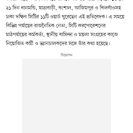
২১ দিন ধানমন্ডি, যাত্রাবাড়ী, বংশাল, আজিমপুর ও খিলগাঁওসহ
ঢাকা দক্ষিণ সিটির ১১টি ওয়ার্ড ঘুরেছেন এই প্রতিবেদক। এ সময়ে
বিভিন্ন পর্যায়ের রাজনৈতিক নেতা, সিটি করপোরেশনের
মাঠপর্যায়ের কর্মকর্তা, স্থানীয় বাসিন্দা ও ময়লা সংগ্রহের কাজে
নিয়োজিত কর্মী ও ভ্যানচালকদের সঙ্গে তাঁর কথা হয়েছে।