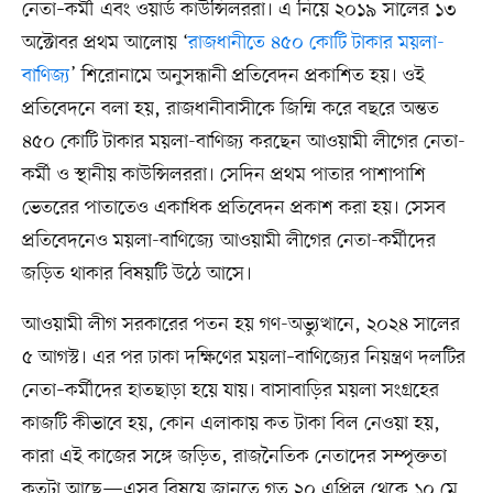
নেতা–কর্মী এবং ওয়ার্ড কাউন্সিলররা। এ নিয়ে ২০১৯ সালের ১৩
অক্টোবর প্রথম আলোয় ‘
রাজধানীতে ৪৫০ কোটি টাকার ময়লা-
বাণিজ্য
’ শিরোনামে অনুসন্ধানী প্রতিবেদন প্রকাশিত হয়। ওই
প্রতিবেদনে বলা হয়, রাজধানীবাসীকে জিম্মি করে বছরে অন্তত
৪৫০ কোটি টাকার ময়লা-বাণিজ্য করছেন আওয়ামী লীগের নেতা-
কর্মী ও স্থানীয় কাউন্সিলররা। সেদিন প্রথম পাতার পাশাপাশি
ভেতরের পাতাতেও একাধিক প্রতিবেদন প্রকাশ করা হয়। সেসব
প্রতিবেদনেও ময়লা-বাণিজ্যে আওয়ামী লীগের নেতা-কর্মীদের
জড়িত থাকার বিষয়টি উঠে আসে।
আওয়ামী লীগ সরকারের পতন হয় গণ-অভ্যুত্থানে, ২০২৪ সালের
৫ আগস্ট। এর পর ঢাকা দক্ষিণের ময়লা–বাণিজ্যের নিয়ন্ত্রণ দলটির
নেতা–কর্মীদের হাতছাড়া হয়ে যায়। বাসাবাড়ির ময়লা সংগ্রহের
কাজটি কীভাবে হয়, কোন এলাকায় কত টাকা বিল নেওয়া হয়,
কারা এই কাজের সঙ্গে জড়িত, রাজনৈতিক নেতাদের সম্পৃক্ততা
কতটা আছে—এসব বিষয়ে জানতে গত ২০ এপ্রিল থেকে ১০ মে