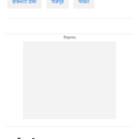
রাজধানী ঢাকা
মিরপুর
আগুন