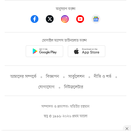
অনুসরণ করুন
মোবাইল অ্যাপস ডাউনলোড করুন
আমাদের সম্পর্কে
বিজ্ঞাপন
সার্কুলেশন
নীতি ও শর্ত
যোগাযোগ
নিউজলেটার
সম্পাদক ও প্রকাশক: মতিউর রহমান
স্বত্ব © ১৯৯৮-২০২৬ প্রথম আলো