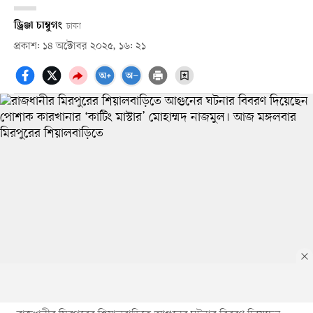
ড্রিঞ্জা চাম্বুগং
ঢাকা
প্রকাশ: ১৪ অক্টোবর ২০২৫, ১৬: ২১