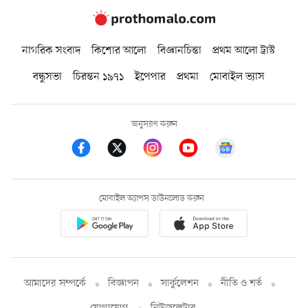
নাগরিক সংবাদ
কিশোর আলো
বিজ্ঞানচিন্তা
প্রথম আলো ট্রাস্ট
বন্ধুসভা
চিরন্তন ১৯৭১
ইপেপার
প্রথমা
মোবাইল ভ্যাস
অনুসরণ করুন
মোবাইল অ্যাপস ডাউনলোড করুন
আমাদের সম্পর্কে
বিজ্ঞাপন
সার্কুলেশন
নীতি ও শর্ত