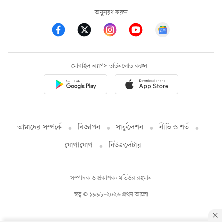
অনুসরণ করুন
মোবাইল অ্যাপস ডাউনলোড করুন
আমাদের সম্পর্কে
বিজ্ঞাপন
সার্কুলেশন
নীতি ও শর্ত
যোগাযোগ
নিউজলেটার
সম্পাদক ও প্রকাশক: মতিউর রহমান
স্বত্ব © ১৯৯৮-২০২৬ প্রথম আলো