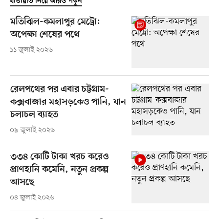
যাতায়াত নিয়ে আরও পড়ুন
মতিঝিল-কমলাপুর মেট্রো:
অপেক্ষা শেষের পথে
১১ জুলাই ২০২৬
রেলপথের পর এবার চট্টগ্রাম-
কক্সবাজার মহাসড়কেও পানি, যান
চলাচল ব্যাহত
০৯ জুলাই ২০২৬
৩৩৪ কোটি টাকা খরচ করেও
প্রাণহানি কমেনি, নতুন প্রকল্প
আসছে
০৪ জুলাই ২০২৬