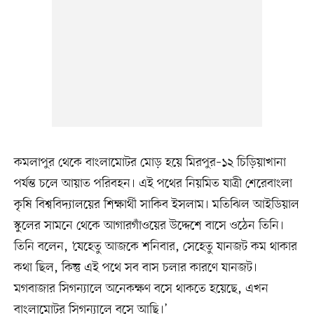
কমলাপুর থেকে বাংলামোটর মোড় হয়ে মিরপুর–১২ চিড়িয়াখানা
পর্যন্ত চলে আয়াত পরিবহন। এই পথের নিয়মিত যাত্রী শেরেবাংলা
কৃষি বিশ্ববিদ্যালয়ের শিক্ষার্থী সাকিব ইসলাম। মতিঝিল আইডিয়াল
স্কুলের সামনে থেকে আগারগাঁওয়ের উদ্দেশে বাসে ওঠেন তিনি।
তিনি বলেন, ‘যেহেতু আজকে শনিবার, সেহেতু যানজট কম থাকার
কথা ছিল, কিন্তু এই পথে সব বাস চলার কারণে যানজট।
মগবাজার সিগন্যালে অনেকক্ষণ বসে থাকতে হয়েছে, এখন
বাংলামোটর সিগন্যালে বসে আছি।’